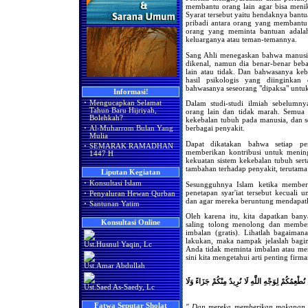
membantu orang lain agar bisa menikm
Syarat tersebut yaitu hendaknya bant
pribadi antara orang yang membant
orang yang meminta bantuan adalah
keluarganya atau teman-temannya.
Sang Ahli menegaskan bahwa manusia
dikenal, namun dia benar-benar be
lain atau tidak. Dan bahwasanya ke
hasil psikologis yang diinginka
bahwasanya seseorang "dipaksa" untu
Informasi!
·
Mengucapkan Selamat
Dalam studi-studi ilmiah sebelumny
Tahun Baru Hijriyah,
orang lain dan tidak marah. Semua
Bolehkah?
kekebalan tubuh pada manusia, dan s
berbagai penyakit.
·
Al-Muharrom Bulan Yang
Mulia
Dapat dikatakan bahwa setiap pe
·
SEMARAK RAMADHAN
memberikan kontribusi untuk mening
1447 H
kekuatan sistem kekebalan tubuh se
tambahan terhadap penyakit, terutama 
Liputan Kegiatan
·
Konsultasi Islam
Sesungguhnya Islam ketika memberik
penetapan syar'iat tersebut kecuali
·
Penyaluran Hewan Qurban
dan agar mereka beruntung mendapatka
·
Santunan Yatim
Oleh karena itu, kita dapatkan ba
Konsultasi Online
saling tolong menolong dan member
imbalan (gratis). Lihatlah bagaiman
lakukan, maka nampak jelaslah bagin
Ust.Husnul Yaqin, Lc
Anda tidak meminta imbalan atau men
sini kita mengetahui arti penting fir
Ust.Amar Abdullah
(طْعِمُكُمْ لِوَجْهِ اللَّهِ لَا نُرِيدُ مِنْكُمْ جَزَاءً وَلَا
Ust.Saed As-Saedy, Lc
Fatwa Seputar Sholat
" Dan mereka memberikan makanan y