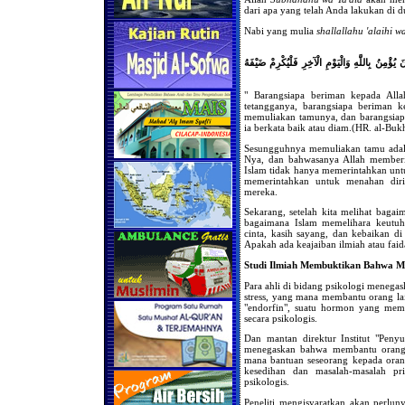
dari apa yang telah Anda lakukan di d
Nabi yang mulia
shallallahu 'alaihi w
 يُؤْمِنُ بِاللَّهِ وَالْيَوْمِ الْآخِرِ فَلْيُكْرِمْ ضَيْفَهُ
" Barangsiapa beriman kepada Alla
tetangganya, barangsiapa beriman 
memuliakan tamunya, dan barangsiap
ia berkata baik atau diam.(HR. al-Buk
Sesungguhnya memuliakan tamu adala
Nya, dan bahwasanya Allah memberik
Islam tidak hanya memerintahkan untu
memerintahkan untuk menahan dir
mereka.
Sekarang, setelah kita melihat bagaim
bagaimana Islam memelihara keutuha
cinta, kasih sayang, dan kebaikan di
Apakah ada keajaiban ilmiah atau faid
Studi Ilmiah Membuktikan Bahwa M
Para ahli di bidang psikologi meneg
stress, yang mana membantu orang l
"endorfin", suatu hormon yang mem
secara psikologis.
Dan mantan direktur Institut "Peny
menegaskan bahwa membantu orang 
mana bantuan seseorang kepada oran
kesedihan dan masalah-masalah p
psikologis.
Peneliti mengisyaratkan akan perluny