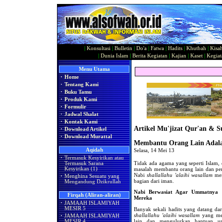
|
Konsultasi
|
Bulletin
|
Do'a
|
Fatwa
|
Hadits
|
Khutbah
|
Kisa
|
Dunia Islam
|
Berita Kegiatan
|
Kajian
|
Kaset
|
Kegiat
Menu Utama
·
Home
·
Tentang Kami
·
Buku Tamu
·
Produk Kami
·
Formulir
·
Jadwal Shalat
·
Kontak Kami
Artikel Mu'jizat Qur'an & 
·
Download Artikel
·
Download Murattal
Membantu Orang Lain Adala
Aqidah
Selasa, 14 Mei 13
·
Termasuk Kesyirikan atau
Tidak ada agama yang seperti Islam, 
Termasuk Sarana
masalah membantu orang lain dan pe
Kesyirikan (1)
Nabi
shallallahu 'alaihi wasallam
men
·
Menghina Sesuatu yang
bagian dari iman.
Mengandung Dzikrullah
Nabi Berwasiat Agar Ummatnya
Firqah (Aliran-aliran)
Mereka
·
JAMAAH ISLAMIYAH
MESIR 5
Banyak sekali hadits yang datang d
shallallahu 'alaihi wasallam
yang men
·
JAMAAH ISLAMIYAH
lain dan mengulurkan bantuan u
MESIR 4