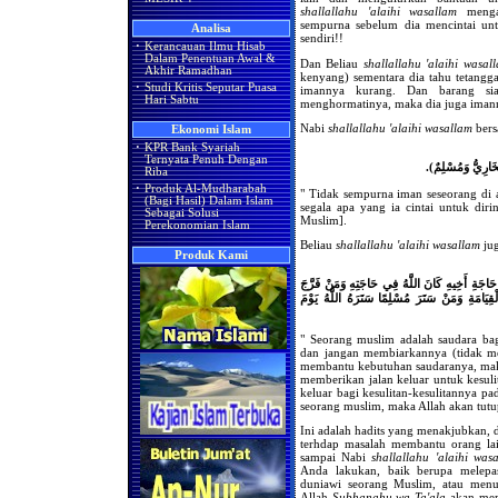
shallallahu 'alaihi wasallam
mengan
sempurna sebelum dia mencintai unt
Analisa
sendiri!!
·
Kerancauan Ilmu Hisab
Dalam Penentuan Awal &
Dan Beliau
shallallahu 'alaihi wasal
Akhir Ramadhan
kenyang) sementara dia tahu tetangg
·
Studi Kritis Seputar Puasa
imannya kurang. Dan barang si
Hari Sabtu
menghormatinya, maka dia juga iman
Nabi
shallallahu 'alaihi wasallam
bers
Ekonomi Islam
·
KPR Bank Syariah
Ternyata Penuh Dengan
لْبُخَارِيُّ وَمُسْلِمٌ
Riba
·
Produk Al-Mudharabah
" Tidak sempurna iman seseorang di a
(Bagi Hasil) Dalam Islam
segala apa yang ia cintai untuk dir
Sebagai Solusi
Muslim].
Perekonomian Islam
Beliau
shallallahu 'alaihi wasallam
jug
Produk Kami
حَاجَةِ أَخِيهِ كَانَ اللَّهُ فِي حَاجَتِهِ وَمَنْ فَرَّجَ
ْقِيَامَةِ وَمَنْ سَتَرَ مُسْلِمًا سَتَرَهُ اللَّهُ يَوْمَ
" Seorang muslim adalah saudara ba
dan jangan membiarkannya (tidak m
membantu kebutuhan saudaranya, mak
memberikan jalan keluar untuk kesul
keluar bagi kesulitan-kesulitannya p
seorang muslim, maka Allah akan tutu
Ini adalah hadits yang menakjubkan, 
terhdap masalah membantu orang lai
sampai Nabi
shallallahu 'alaihi was
Anda lakukan, baik berupa melepask
duniawi seorang Muslim, atau men
Allah
Subhanahu wa Ta'ala
akan mem