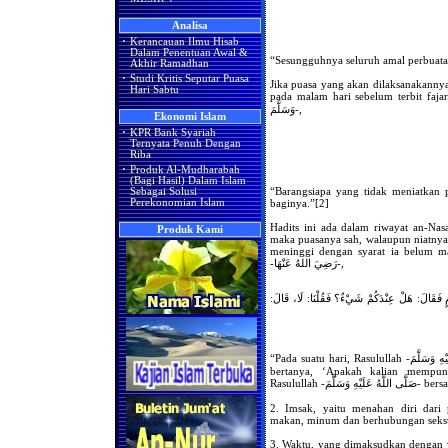
Analisa
·
Kerancauan Ilmu Hisab
Dalam Penentuan Awal &
“Sesungguhnya seluruh amal perbuatan
Akhir Ramadhan
·
Studi Kritis Seputar Puasa
Jika puasa yang akan dilaksanakannya
Hari Sabtu
pada malam hari sebelum terbit fajar. Ini berdas
وَسَلَّمَ-,
Ekonomi Islam
·
KPR Bank Syariah
Ternyata Penuh Dengan
Riba
·
Produk Al-Mudharabah
(Bagi Hasil) Dalam Islam
“Barangsiapa yang tidak meniatkan 
Sebagai Solusi
baginya.”[2]
Perekonomian Islam
Hadits ini ada dalam riwayat an-Nasa
Produk Kami
maka puasanya sah, walaupun niatnya d
meninggi dengan syarat ia belum ma
-رَضِيَ اللهُ عَنْهَا-,
مٍ فَقَالَ: هَلْ عِنْدَكُمْ شَيْءٌ؟ فَقُلْنَا: لَا، قَالَ
“Pada suatu hari, Rasulullah -صَلَّى اللَّهُ عَلَيْهِ وَسَلَّمَ- masuk ke dalam rumahku, kemudian
bertanya, ‘Apakah kalian mempun
Rasulullah -
2. Imsak, yaitu menahan diri dari 
makan, minum dan berhubungan seks
3. Waktu, yang dimaksudkan dengan wak