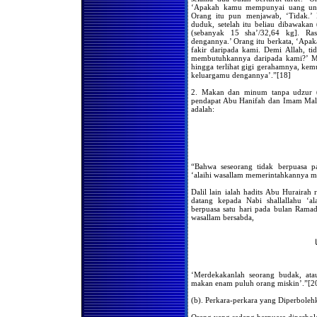
Imam Tanpa Wudhu Karena
‘Apakah kamu mempunyai uang unt
Lupa
Orang itu pun menjawab, ‘Tidak.’ K
duduk, setelah itu beliau dibawakan
Hukum Orang yang
(sebanyak 15 sha’/32,64 kg]. Ras
Tayammum Menjadi Imam
dengannya.’ Orang itu berkata, ‘Apak
Para Makmum yang
fakir daripada kami. Demi Allah, t
Berwudhu
membutuhkannya daripada kami?’ Mak
Posisi Kedua Kaki Ketika
hingga terlihat gigi gerahamnya, kemu
Berdiri Dalam Shalat
keluargamu dengannya’.”[18]
Hukum Meninggalkan Salah
2. Makan dan minum tanpa udzur (a
Satu Rukun Shalat
pendapat Abu Hanifah dan Imam Mali
adalah:
Jika Ketika Shalat Ragu
Apakah Ia Meninggalkan
Salah Satu Rukun
Shalat Bersama Imam, Tapi
Lupa Berapa Rakaat Yang
Telah Dikerjakan
“Bahwa seseorang tidak berpuasa p
Hukum Shalat di Belakang
‘alaihi wasallam memerintahkannya m
Orang yang Menulis
Tamimah Untuk Orang Lain
Dalil lain ialah hadits Abu Huraira
datang kepada Nabi shallallahu ‘al
Hukum Shalat di Belakang
berpuasa satu hari pada bulan Ramadh
Orang yang Berinteraksi
wasallam bersabda,
Dengan Tamimah dan Sihir
Mengumumkan Barang
ا
Hilang Di Dalam Masjid,
Bolehkah?
Seputar Posisi Makam Nabi
‘Merdekakanlah seorang budak, atau
Shallallahu 'Alaihi Wasallam
Di Masjid Nabawi
makan enam puluh orang miskin’.”[2
Shalatnya Penjaga
(b). Perkara-perkara yang Diperbole
Piket/Satpam