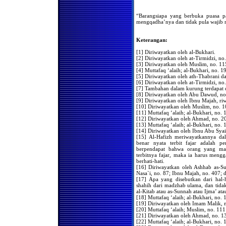
Hukum Membaca Shalawat
Kepada Nabi Shallallahu
“Barangsiapa yang berbuka puasa p
'Alaihi Wasallam Secara
mengqadha’nya dan tidak pula wajib 
Berjama’ah Di Setiap Akhir
Shalat
Keterangan:
Mana Yang Harus
Didahulukan Mendengarkan
Ta'lim Atau Tahiyatul
[1] Diriwayatkan oleh al-Bukhari.
Masjid?
[2] Diriwayatkan oleh at-Tirmidzi, no
[3] Diriwayatkan oleh Muslim, no. 11
Hukum Menahan Buang
[4] Muttafaq ‘alaih; al-Bukhari, no. 
Angin Ketika Melaksanakan
[5] Diriwayatkan oleh ath-Thabrani d
Shalat
[6] Diriwayatkan oleh at-Tirmidzi, no
[7] Tambahan dalam kurung terdapat d
Sahkah Shalat Seseorang
[8] Diriwayatkan oleh Abu Dawud, no
Yang Terbuka Sebagian
[9] Diriwayatkan oleh Ibnu Majah, riw
Kecil Dari Auratnya?
[10] Diriwayatkan oleh Muslim, no. 1
Beberapa Masalah Mengenai
[11] Muttafaq ‘alaih; al-Bukhari, no.
Sujud Syukur
[12] Diriwayatkan oleh Ahmad, no. 20
[13] Muttafaq ‘alaih; al-Bukhari, no.
Hukum Mengakhirkan
[14] Diriwayatkan oleh Ibnu Abu Sya
Shalat Shubuh Hingga Terbit
[15] Al-Hafizh meriwayatkannya d
Matahari
benar nyata terbit fajar adalah 
berpendapat bahwa orang yang m
Beberapa Masalah Tentang
terbitnya fajar, maka ia harus meng
Shalat Jum'at Bagi Musafir
berhati-hati.
Aurat Terbuka Ketika Shalat
[16] Diriwayatkan oleh Ashhab as-S
Nasa`i, no. 87; Ibnu Majah, no. 407;
Wajibkah Mengqadha Puasa
[17] Apa yang disebutkan dari hal
yang Tertinggal?
shahih dari madzhab ulama, dan tidak
al-Kitab atau as-Sunnah atau Ijma’ ata
Do'a Qunut
[18] Muttafaq ‘alaih; al-Bukhari, no.
[19] Diriwayatkan oleh Imam Malik, 
Sunnah Sebelum
[20] Muttafaq ‘alaih; Muslim, no. 111
Melaksanakan Shalat 'Ied
[21] Diriwayatkan oleh Ahmad, no. 
[22] Muttafaq ‘alaih; al-Bukhari, no.
Membaca al-Qur'an di