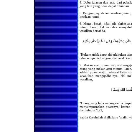
Hukum Menangguhkan
4. Debu jalanan dan asap dari pabri
Shalat Hingga Malam Hari
yang lain yang tidak dapat dihindari.
Imam Menunggu Para
5. Bangun pagi dalam keadaan junub,
Ma’mum Ketika Ruku’
keadaan junub.
Mendengar Adzan Tetapi
6. Mimpi basah, tidak ada akibat ap
Tidak Datang Ke Masjid
mimpi basah, hal itu tidak menyebabk
Menempatkan Dupa Di
wasallam bersabda,
Depan Orang-Orang Yang
Sedang Shalat
ِ حَتَّى يَسْتَيْقِظَ، وَعَنِ الصَّبِيِّ حَتَّى يَحْتَلِمَ
Kapan Dibacakannya Do’a
Istikharah
Shalat Dengan Mengenakan
“Hukum tidak dapat diberlakukan atas 
Pakaian Bergambar
tidur sampai ia bangun, dan anak keci
TATA CARA SHALAT DI
7. Makan atau minum tanpa disengaj
PESAWAT
orang yang makan atau minum karena 
Menjama’ Shalat Dalam
adalah puasa wajib, sebagai kehati-
Kondisi Dingin
kewajiban mengqadha’nya. Hal ini b
wasallam,
Menghadap Kiblat Ketika
Buang Air
طْعَمَهُ اللهُ وَسَقَاهُ
Hukum Shalat Bergeser Dari
Arah Kiblat
Mendapatkan Najis Di
“Orang yang lupa sedangkan ia berpu
Pakaian Setelah
menyempurnakan puasanya, karena 
Melaksanakan Shalat
dan minum.”[22]
Sahkah Shalat Di Masjid
Yang Ada Kuburan Di
Sabda Rasulullah shallallahu ‘alaihi w
Dalamnya?
Doa Atau Dzikir Sebelum
Adzan