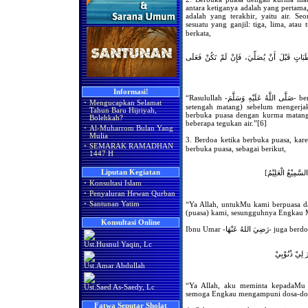
antara ketiganya adalah yang pertam
adalah yang terakhir, yaitu air. S
sesuatu yang ganjil: tiga, lima, atau tujuh, se
berkata,
بَاتٍ قَبْلَ أَنْ يُصَلِّيَ، فَإِنْ لَمْ تَكُنْ فَعَلَى
Informasi!
“Rasulullah -صَلَّى اللَّهُ عَلَيْهِ وَسَلَّمَ- berbuka puasa dengan beberapa kurma ruthab (yang
·
Mengucapkan Selamat
setengah matang) sebelum mengerjak
Tahun Baru Hijriyah,
berbuka puasa dengan kurma matang.
Bolehkah?
beberapa tegukan air.”[6]
·
Al-Muharrom Bulan Yang
Mulia
3. Berdoa ketika berbuka puasa, karena Rasulullah - عَلَيْهِ وَسَلَّمَ
·
SEMARAK RAMADHAN
berbuka puasa, sebagai berikut,
1447 H
Liputan Kegiatan
السَّمِيْعُ الْعَلِيْمُ
·
Konsultasi Islam
·
Penyaluran Hewan Qurban
·
Santunan Yatim
“Ya Allah, untukMu kami berpuasa d
(puasa) kami, sesungguhnya Engkau 
Konsultasi Online
Ibnu Umar -عَنْهَا
Ust.Husnul Yaqin, Lc
َ لِيْ ذُنُوْبِيْ
Ust.Amar Abdullah
“Ya Allah, aku meminta kepadaMu 
Ust.Saed As-Saedy, Lc
semoga Engkau mengampuni dosa-dos
Fatwa Seputar Sholat