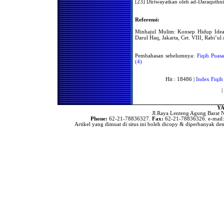
Rumah Selepas Shalat Subuh
[23] Diriwayatkan oleh ad-Daraquthni 
Sampai Terbit Matahari
Shalat Dua Rekaat Antara
Referensi:
Adzan dan Iqamah
Minhajul Mulim: Konsep Hidup Ideal 
Shalatnya Piket
Darul Haq, Jakarta, Cet. VIII, Rabi’u
Penjaga/Satpam
Gerakan dalam Shalat
Pembahasan sebelumnya:
Fiqih Puasa
Hukum Gerakan Sia-Sia di
(4)
Dalam Shalat
Kacaunya Pikiran Ketika
Hit : 18486 |
Index Fiqih
Shalat
|
Hukum Menangguhkan
Shalat Hingga Malam Hari
YA
Hukum Menangguhkan
Jl.Raya Lenteng Agung Barat N
Shalat Shubuh dari
Phone:
62-21-78836327.
Fax:
62-21-78836326. e-mail
Waktunya
Artikel yang dimuat di situs ini boleh dicopy & diperbanyak den
Hukum Meremehkan Shalat
Bersalaman (Berjabat
tangan) setelah shalat
Shalat dengan Mengenakan
Pakaian Transparan
Shalat Fardhu Bermakmum
Kepada Orang yang Shalat
Sunnah
Hukum Mengambil Mushaf
dari Masjid, Memanjangkan
Punggung Ketika Sujud dan
Melakukan Gerakan Sia-Sia
di Dalam Shalat