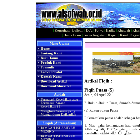
|
Konsultasi
|
Bulletin
|
Do'a
|
Fatwa
|
Hadits
|
Khutbah
|
Kisa
|
Dunia Islam
|
Berita Kegiatan
|
Kajian
|
Kaset
|
Kegiat
Menu Utama
·
Home
·
Tentang Kami
·
Buku Tamu
·
Produk Kami
·
Formulir
·
Jadwal Shalat
·
Kontak Kami
Artikel Fiqih :
·
Download Artikel
·
Download Murattal
Fiqih Puasa (5)
Aqidah
Senin, 04 April 22
·
Termasuk Kesyirikan atau
F. Rukun-Rukun Puasa, Sunnah-Sunn
Termasuk Sarana
Kesyirikan (1)
(a) Rukun-rukun Puasa
·
Menghina Sesuatu yang
Mengandung Dzikrullah
Rukun-rukun puasa adalah sebagai ber
Firqah (Aliran-aliran)
1. Niat, yaitu kemantapan hati untu
·
JAMAAH ISLAMIYAH
Allah -سُبْحَانَهُ وَتَعَالَى-, atau untuk mendekatkan diri kepadaNya, berdasarkan sabda
MESIR 5
Rasulullah -صَلَّى اللَّهُ عَلَيْهِ وَسَلَّمَ-,
·
JAMAAH ISLAMIYAH
MESIR 4