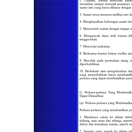
2. Ciuman, karena mencium kada
merambat sampai merusak puasanya d
Jika seorang musafir masuk
suami istri yang harus dibayar dengan
masjid di saat orang sedang
shalat jama'ah Isya' dan ia
3. Suami terus-menerus melihat istri 
belum shalat maghrib.
4. Menghayalkan hubungan suami istr
Bolehkah bagi kaum wanita
untuk berkunjung ke rumah
orang yang sedang terkena
5. Menyentuh wanita dengan tangan 
musibah kematian,
kemudian melakukan shalat
6. Mengunyah daun sirih karena di
jenazah berjama'ah dirumah
tenggorokan.
tersebut ?
7. Mencicipi makanan.
Apabila seseorang tidak
melakukan shalat fardlu
8. Berkumur-kumur bukan wudhu ata
selama 3 tahun tanpa uzur,
kemudian bertaubat , apakah
9. Bercelak pada permulaan siang, te
dia harus mengqodha shalat
tersebut ?
diperbolehkan.
Apabila suatu jama'ah
10. Berbekam atau mengeluarkan da
melakukan shalat tidak
yang menyebabkan harus membatalka
menghadap qiblah,
perkara yang dapat membatalkan puas
bagaimanakah hukumnya ?
Membangunkan Tamu
Untuk Shalat Shubuh
G. Perkara-perkara Yang Membatal
Doa-Doa Menjelang Azan
Dapat Dimaafkan
Shubuh
(a). Perkara-perkara yang Membatalk
Bacaan Sebelum Imam Naik
Mimbar Pada Hari Jum'at
Perkara-perkara yang membatalkan pua
Shalat Tasbih
1. Masuknya cairan ke dalam tubuh
hidung, atau mata dan telinga, sepert
Hukum Wirid Secara
dubur dan kemaluan wanita, seperti su
Jama'ah/Bersama-sama
Setelah Setiap Shalat Fardhu
2. Sesuatu yang masuk ke dalam tu