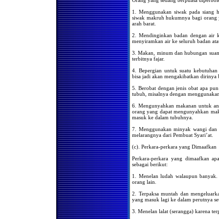
Orang yang sedang berpuasa diperbol
Hukum Membaca Al-Qur'an
Dalam Shalat Secara
1. Menggunakan siwak pada siang 
Berurutan
siwak makruh hukumnya bagi orang y
arah barat.
Haruskah Imam Menunggu
Makmum Masbuk Ketika
Ruku
2. Mendinginkan badan dengan air k
menyi­ramkan air ke seluruh badan at
Shalat Dengan Mengenakan
Pakaian Transparan
3. Makan, minum dan hubungan suami-i
terbitnya fajar.
Hukum Pergi Ke Masjid
Yang Jauh Agar Bisa Shalat
4. Bepergian untuk suatu kebutuhan
Di Belakang Imam Yang
bisa jadi akan mengakibatkan dirinya
Bagus Bacaannya
5. Berobat dengan jenis obat apa pu
Sahkah Shalat Di Belakang
Imam Yang Bacaanya Tidak
tubuh, misalnya dengan menggunakan j
Bagus?
6. Mengunyahkan makanan untuk ana
HUKUM BACAAN AL-
orang yang dapat mengunyahkan maka
QUR'AN SEBELUM
masuk ke dalam tubuhnya.
ADZAN JUM'AT
7. Menggunakan minyak wangi dan we
Meluruskan Barisan
melarangnya dari Pembuat Syari’at.
Hukumnya Sunat
(c). Perkara-perkara yang Dimaafkan
Shalatnya Piket Penjaga /
Satpam
Perkara-perkara yang dimaafkan apa
Shalat Fardhu Berma’mum
sebagai berikut:
Kepada Orang Yang Shalat
Sunnat
1. Menelan ludah walaupun banyak. 
orang lain.
Keengganan Para Sopir
Untuk Shalat Berjama'ah
2. Terpaksa muntah dan mengeluarkan
yang masuk lagi ke dalam perutnya set
Bacaan Al-Qur’an Dengan
Pengeras Suara Sebelum
Shalat Subuh
3. Menelan lalat (serangga) karena ter