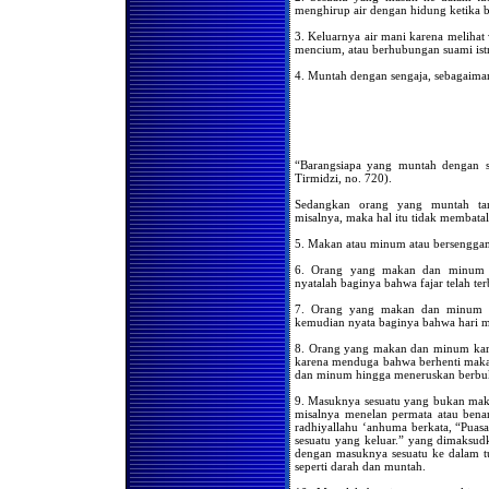
Hukum Meninggalkan
menghirup air dengan hidung ketika 
Shalat Karena Sakit
3. Keluarnya air mani karena melihat 
Jika Telah Suci Saat Shalat
mencium, atau berhu­bungan suami istr
Ashar atau Isya, Apakah
Wajib Melaksanakan Shalat
Zhuhur dan Maghrib
Jika Wanita Mendapatkan
Kesuciannya di waktu Ashar
Apakah Ia Harus
Melaksanakan Shalat Zhuhur
Mendapatkan Haidh
“Barangsiapa yang muntah dengan se
Beberapa Saat Setelah Masuk
Tirmidzi, no. 720).
Waktu Shalat, Wajibkah
Mengqadha Shalat Tersebut
Sedangkan orang yang muntah ta
Setelah Suci
misalnya, maka hal itu tidak membata
Urutan Shalat yang Diqadha
5. Makan atau minum atau bersenggam
Seorang Wanita
6. Orang yang makan dan minum k
Mendapatkan Kesuciannya
Beberapa Saat Sebelum
nyatalah baginya bahwa fajar telah terb
Terbenamnya Matahari,
Wajibkah Ia Melaksanakan
7. Orang yang makan dan minum k
Shalat Zhuhur dan Ashar?
kemudian nyata baginya bahwa hari m
Keutamaan Shaf Wanita
8. Orang yang makan dan minum karen
Dalam Shalat Berjama'ah
karena menduga bahwa berhenti makan
dan minum hingga meneruskan berbu
Berkumpulnya Wanita Untuk
Shalat Tarawih
9. Masuknya sesuatu yang bukan mak
Bolehkah Seorang Wanita
misalnya menelan permata atau bena
Shalat Sendiri dibelakang
radhiyallahu ‘anhuma berkata, “Puas
Shaf
sesuatu yang keluar.” yang dimaksud
dengan masuknya sesuatu ke dalam t
Bolehkah kaum Wanita
seperti darah dan muntah.
Menetapkan Seorang Wanita
Untuk Mengimami Mereka