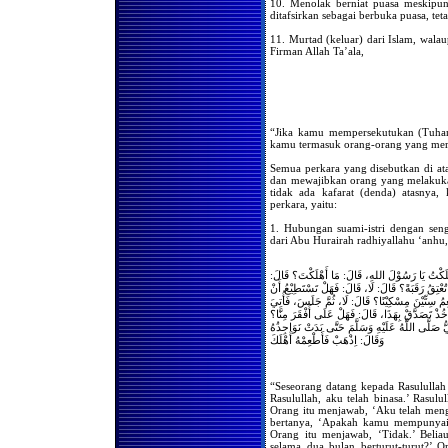
10. Menolak berniat puasa meskipun
Dalam Melakukan Shalat di
ditafsirkan sebagai berbuka puasa, teta
Bulan Ramadhan
11. Murtad (keluar) dari Islam, wala
Wajibkah Kaum Wanita
Firman Allah Ta’ala,
Melaksanakan Shalat
Berjama'ah di Rumah
Apa hukum Shalat
Berjama'ah Bagi Kaum
Wanita
Apakah Ada Niat Khusus
“Jika kamu mempersekutukan (Tuhan)
Bagi Imam Yg Mengimami
kamu termasuk orang-orang yang mer
Shalat Kaum Pria & Wanita
Semua perkara yang disebutkan di at
Shalatnya Piket Penjaga (
dan mewajibkan orang yang melakuka
Satpam )
tidak ada kafarat (denda) atasnya, 
Gerakan Dalam Shalat
perkara, yaitu:
Hukum Gerakan Sia-Sia Di
1. Hubungan suami-istri dengan senga
Dalam Shalat
dari Abu Hurairah radhiyallahu ‘anhu,
Hukum Gerakan Sia-Sia Di
Dalam Shalat
: هَلَكْتُ يَا رَسُوْلَ اللهِ، قَالَ: مَا أَهْلَكْتَ؟ قَالَ
تِقُ رَقَبَةً؟ قَالَ: لَا، قَالَ: فَهَلْ تَسْتَطِيْعُ أَنْ
Keengganan Para Sopir
ِمُ سِتِّيْنَ مِسْكِيْنًا؟ قَالَ: لَا، ثُمَّ جَلَسَ، فَأُتِيَ
Untuk Shalat Jama’ah
: خُذْ تَصَدَّقْ بِهَذَا، قَالَ: فَهَلْ عَلَى أَفْقَرَ مِنَّا؟
Hukum Menangguhkan
بِيُّ صَلَّى اللَّهُ عَلَيْهِ وَسَلَّمَ حَتَّى بَدَتْ نَوَاجِذُهُ
Shalat Hingga Malam Hari
وَقَالَ: اِذْهَبْ فَأَطْعِمْهُ أَهْلَكَ
Hukum Meremehkan Shalat
Hukum Menangguhkan
“Seseorang datang kepada Rasulullah s
Shalat Subuh Dari Waktunya
Rasulullah, aku telah binasa.’ Rasu
Orang itu menjawab, ‘Aku telah mengg
Dampak Hukum Bagi yang
Meninggalkan Shalat
bertanya, ‘Apakah kamu mempunyai
Orang itu menjawab, ‘Tidak.’ Belia
Hukum Shalat Seorang
selama dua bulan berturut-turut?’ O