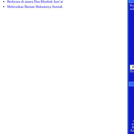
Berbicara di antara Dua Khutbah Jum’at
Ru
Meluruskan Barisan Hukumnya Sunnah
suk
Ha
s
K
Az
U