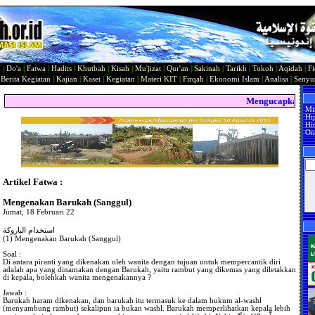
n
|
Do'a
|
Fatwa
|
Hadits
|
Khutbah
|
Kisah
|
Mu'jizat
|
Qur'an
|
Sakinah
|
Tarikh
|
Tokoh
|
Aqidah
|
Fi
|
Berita Kegiatan
|
Kajian
|
Kaset
|
Kegiatan
|
Materi KIT
|
Firqah
|
Ekonomi Islam
|
Analisa
|
Seny
Mengucapkan Selam
Mi
Hi
Hit
On
Artikel Fatwa :
Mengenakan Barukah (Sanggul)
Jumat, 18 Februari 22
استخدام الباروكة
(1) Mengenakan Barukah (Sanggul)
Soal :
Di antara piranti yang dikenakan oleh wanita dengan tujuan untuk mempercantik diri
adalah apa yang dinamakan dengan Barukah, yaitu rambut yang dikemas yang diletakkan
di kepala, bolehkah wanita mengenakannya ?
Jawab :
Barukah haram dikenakan, dan barukah itu termasuk ke dalam hukum al-washl
(menyambung rambut) sekalipun ia bukan washl. Barukah memperlihatkan kepala lebih