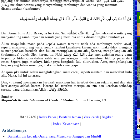
panjang dari ukuran sebenarnya, sehingga menyerupai al-Washl. Nabi-صَلَّى اللهُ عَلَيْهِ
وَسَلَّمَ-melaknat wanita yang menyambung rambutnya dan wanita yang meminta
disambungkan (rambutnya).
عَنْ أَسْمَاءَ بِنْتِ أَبِي بَكْرٍ قَالَتْ لَعَنَ النَّبِيُّ صَلَّى اللَّهُ عَلَيْهِ وَسَلَّمَ الْوَاصِلَةَ وَالْمُسْتَوْصِلَةَ
Dari Asma bintu Abu Bakar, ia berkata, Nabi-صَلَّى اللهُ عَلَيْهِ وَسَلَّمَ-melaknat wanita yang
menyambung rambutnya dan wanita yang meminta untuk disambungkan rambutnya.
Akan tetapi bila mana pada kepala wanita tersebut tidak ada rambutnya sedari awal,
seperti misalnya orang yang rontok rambut kepalanya karena sakit, maka tidak mengapa
ia mengenakan barukah dan bukan merupakan suatu aib. Karena, menghilangkan aib
(hukumnya) boleh. Oleh karena itu, Nabi-صَلَّى اللهُ عَلَيْهِ وَسَلَّمَ- mengizinkan orang yang
terpotong hidungnya dalam salah satu peperangan untuk membuat hidung palsu dari
emas. Seperti juga misalnya hidungnya bengkok, lalu diluruskan. Atau, menghilangkan
bagian yang hitam misalnya, maka ini tidak mengapa.
Adapun jika untuk selain menghilangkan suatu cacat, seperti mentato dan mencabut bulu
alis. Maka, hal ini terlarang.
Dan, (hukum) mengenakan barukah meskipun hal tersebut dengan seizin suami dan atas
kerelaannya adalah haram. Karena hal tersebut merupakan izin dan kerelaan terhadap
sesuatu yang diharamkan Allah-سُبْحَانَهُ وَتَعَالَى.
Sumber :
Majmu’ah As-ilah Tahummu al-Usrah al-Muslimah
, Ibnu Utsaimin, 1/1
Hit : 12480 |
Index Fatwa
|
Beritahu teman
|
Versi cetak
|
Bagikan
|
Index Kewanitaan
|
Artikel lainnya:
Bermakmum kepada Orang yang Mencukur Jenggot dan Musbil