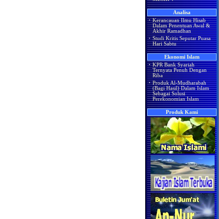
Analisa
·
Kerancauan Ilmu Hisab
Dalam Penentuan Awal &
Akhir Ramadhan
·
Studi Kritis Seputar Puasa
Hari Sabtu
Ekonomi Islam
·
KPR Bank Syariah
Ternyata Penuh Dengan
Riba
·
Produk Al-Mudharabah
(Bagi Hasil) Dalam Islam
Sebagai Solusi
Perekonomian Islam
Produk Kami