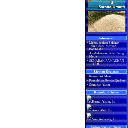
Informasi!
·
Mengucapkan Selamat
Tahun Baru Hijriyah,
Bolehkah?
·
Al-Muharrom Bulan Yang
Mulia
·
SEMARAK RAMADHAN
1447 H
Liputan Kegiatan
·
Konsultasi Islam
·
Penyaluran Hewan Qurban
·
Santunan Yatim
Konsultasi Online
Ust.Husnul Yaqin, Lc
Ust.Amar Abdullah
Ust.Saed As-Saedy, Lc
Fatwa Seputar Sholat