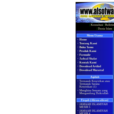
|
Konsultasi
|
Bulleti
|
Dunia Islam
Menu Utama
·
Home
·
Tentang Kami
·
Buku Tamu
·
Produk Kami
·
Formulir
·
Jadwal Shalat
·
Kontak Kami
·
Download Artikel
·
Download Murattal
Aqidah
·
Termasuk Kesyirikan atau
Termasuk Sarana
Kesyirikan (1)
·
Menghina Sesuatu yang
Mengandung Dzikrullah
Firqah (Aliran-aliran)
·
JAMAAH ISLAMIYAH
MESIR 5
·
JAMAAH ISLAMIYAH
MESIR 4