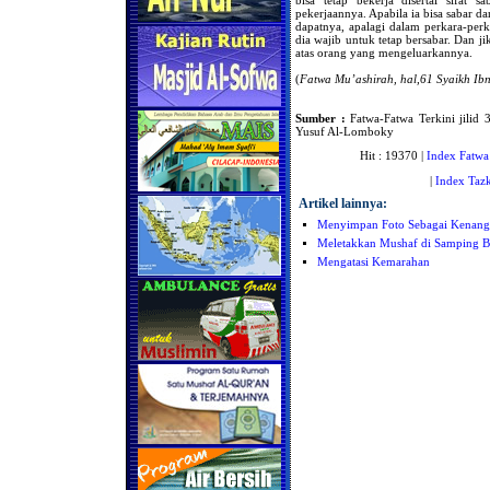
pekerjaannya. Apabila ia bisa sabar 
dapatnya, apalagi dalam perkara-perk
dia wajib untuk tetap bersabar. Dan j
atas orang yang mengeluarkannya.
(
Fatwa Mu’ashirah, hal,61 Syaikh Ib
Sumber :
Fatwa-Fatwa Terkini jilid 3
Yusuf Al-Lomboky
Hit : 19370 |
Index Fatwa
|
Index Tazk
Artikel lainnya:
Menyimpan Foto Sebagai Kenan
Meletakkan Mushaf di Samping B
Mengatasi Kemarahan