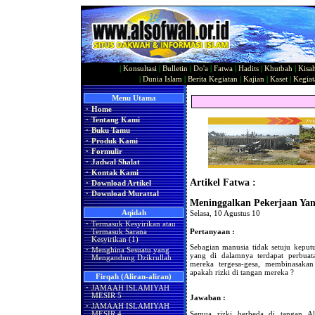
|
Konsultasi
|
Bulletin
|
Do'a
|
Fatwa
|
Hadits
|
Khutbah
|
Kisa
|
Dunia Islam
|
Berita Kegiatan
|
Kajian
|
Kaset
|
Kegiat
Menu Utama
·
Home
·
Tentang Kami
·
Buku Tamu
·
Produk Kami
·
Formulir
·
Jadwal Shalat
·
Kontak Kami
Artikel Fatwa :
·
Download Artikel
·
Download Murattal
Meninggalkan Pekerjaan Yan
Aqidah
Selasa, 10 Agustus 10
·
Termasuk Kesyirikan atau
Pertanyaan :
Termasuk Sarana
Kesyirikan (1)
Sebagian manusia tidak setuju kepu
·
Menghina Sesuatu yang
yang di dalamnya terdapat perbua
Mengandung Dzikrullah
mereka tergesa-gesa, membinasakan 
apakah rizki di tangan mereka ?
Firqah (Aliran-aliran)
·
JAMAAH ISLAMIYAH
MESIR 5
Jawaban :
·
JAMAAH ISLAMIYAH
Semua rizki berbeda di tangan Al
MESIR 4