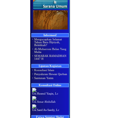
Informasi!
·
Mengucapkan Selamat
Tahun Baru Hijriyah,
Bolehkah?
·
Al-Muharrom Bulan Yang
Mulia
·
SEMARAK RAMADHAN
1447 H
Liputan Kegiatan
·
Konsultasi Islam
·
Penyaluran Hewan Qurban
·
Santunan Yatim
Konsultasi Online
Ust.Husnul Yaqin, Lc
Ust.Amar Abdullah
Ust.Saed As-Saedy, Lc
Fatwa Seputar Sholat