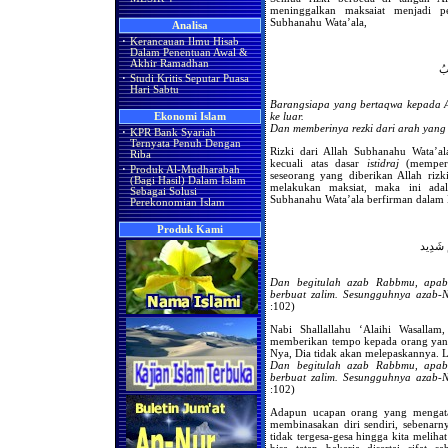
meninggalkan maksaiat menjadi p
Subhanahu Wata’ala,
Analisa
·
Kerancauan Ilmu Hisab
Dalam Penentuan Awal &
Akhir Ramadhan
ِبُ
·
Studi Kritis Seputar Puasa
Hari Sabtu
Barangsiapa yang bertaqwa kepada A
ke luar.
Ekonomi Islam
Dan memberinya rezki dari arah yang
·
KPR Bank Syariah
Ternyata Penuh Dengan
Rizki dari Allah Subhanahu Wata’al
Riba
kecuali atas dasar
istidraj
(memperd
·
Produk Al-Mudharabah
seseorang yang diberikan Allah riz
(Bagi Hasil) Dalam Islam
melakukan maksiat, maka ini ad
Sebagai Solusi
Subhanahu Wata’ala berfirman dalam
Perekonomian Islam
Produk Kami
مٌ شَدِيد
Dan begitulah azab Rabbmu, apab
berbuat zalim. Sesungguhnya azab-N
:102)
Nabi Shallallahu ‘Alaihi Wasalla
memberikan tempo kepada orang yang
Nya, Dia tidak akan melepaskannya. L
Dan begitulah azab Rabbmu, apab
berbuat zalim. Sesungguhnya azab-N
:102)
Adapun ucapan orang yang mengatak
membinasakan diri sendiri, sebenarnya
tidak tergesa-gesa hingga kita meliha
bisa tetap bekerja disertai sifat s