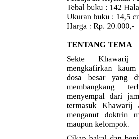
Tebal buku : 142 Hal
Ukuran buku : 14,5 c
Harga : Rp. 20.000,-
TENTANG TEMA
Sekte Khawarij
mengkafirkan kaum 
dosa besar yang d
membangkang terh
menyempal dari ja
termasuk Khawarij a
menganut doktrin m
maupun kelompok.
Cikap bakal dan beni