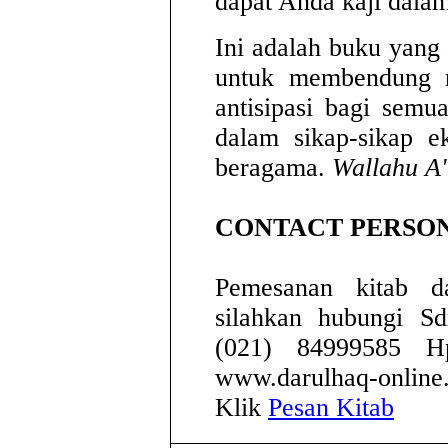
dapat Anda kaji dalam
Ini adalah buku yan
untuk membendung ra
antisipasi bagi semu
dalam sikap-sikap e
beragama.
Wallahu A'
CONTACT PERSO
Pemesanan kitab da
silahkan hubungi S
(021) 84999585 Hp
www.darulhaq-online
Klik
Pesan Kitab