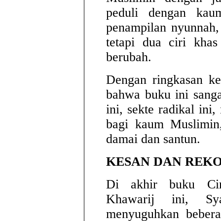
peduli dengan kaum
penampilan nyunnah, 
tetapi dua ciri kha
berubah.
Dengan ringkasan ket
bahwa buku ini sanga
ini, sekte radikal in
bagi kaum Muslimin,
damai dan santun.
KESAN DAN REK
Di akhir buku Cir
Khawarij ini, Sy
menyuguhkan bebera