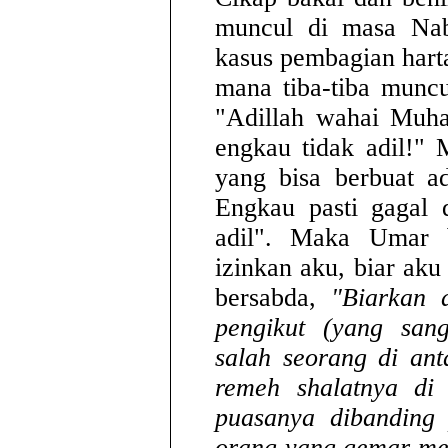
muncul di masa Nab
kasus pembagian har
mana tiba-tiba muncu
"Adillah wahai Muh
engkau tidak adil!"
yang bisa berbuat adi
Engkau pasti gagal d
adil". Maka Umar b
izinkan aku, biar ak
bersabda,
"Biarkan 
pengikut (yang sang
salah seorang di an
remeh shalatnya di
puasanya dibanding
orang yang gemar me