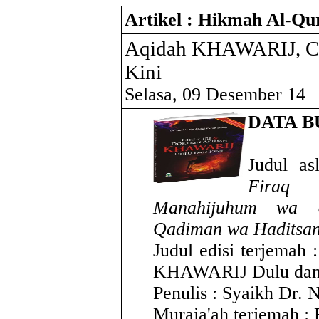
Artikel : Hikmah Al-Qu
Aqidah KHAWARIJ, Cir
Kini
Selasa, 09 Desember 14
DATA 
Judul as
Firaq
Manahijuhum wa 
Qadiman wa Haditsan
Judul edisi terjemah 
KHAWARIJ Dulu dan
Penulis : Syaikh Dr. 
Muraja'ah terjemah 