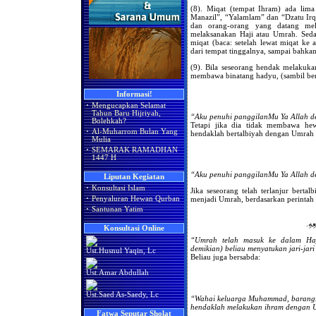
(8). Miqat (tempat Ihram) ada lima
Manazil”, “Yalamlam” dan “Dzatu Irq
dan orang-orang yang datang mel
melaksanakan Haji atau Umrah. Sed
miqat (baca: setelah lewat miqat k
dari tempat tinggalnya, sampai bah
(9). Bila seseorang hendak melakuka
membawa binatang hadyu, (sambil ber
Informasi!
·
Mengucapkan Selamat
Tahun Baru Hijriyah,
“Aku penuhi panggilanMu Ya Allah d
Bolehkah?
Tetapi jika dia tidak membawa he
·
Al-Muharrom Bulan Yang
hendaklah bertalbiyah dengan Umrah 
Mulia
·
SEMARAK RAMADHAN
1447 H
“Aku penuhi panggilanMu Ya Allah 
Liputan Kegiatan
·
Konsultasi Islam
Jika seseorang telah terlanjur bertal
·
Penyaluran Hewan Qurban
menjadi Umrah, berdasarkan perintah N
·
Santunan Yatim
عِهِ
Konsultasi Online
“Umrah telah masuk ke dalam Haj
demikian) beliau menyatukan jari-jari
Ust.Husnul Yaqin, Lc
Beliau juga bersabda:
Ust.Amar Abdullah
Ust.Saed As-Saedy, Lc
“Wahai keluarga Muhammad, barangsi
hendaklah melakukan ihram dengan 
Fatwa Seputar Sholat