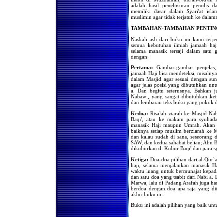
Setelah Setiap Shalat Fardhu
adalah hasil penelusuran penulis 
Hukum Meninggalkan
memiliki dasar dalam Syari'at is
Shalat Karena Sakit
muslimin agar tidak terjatuh ke dalam
Jika Telah Suci Saat Shalat
TAMBAHAN-TAMBAHAN PENTIN
Ashar atau Isya, Apakah
Wajib Melaksanakan Shalat
Naskah asli dari buku ini kami terj
Zhuhur dan Maghrib
semua kebutuhan ilmiah jamaah haj
selama manasik tersaji dalam satu
Jika Wanita Mendapatkan
dengan:
Kesuciannya di waktu Ashar
Apakah Ia Harus
Pertama:
Gambar-gambar penjelas, 
Melaksanakan Shalat Zhuhur
jamaah Haji bisa mendeteksi, misalny
dalam Masjid agar sesuai dengan su
Mendapatkan Haidh
agar jelas posisi yang dibutuhkan unt
Beberapa Saat Setelah Masuk
Waktu Shalat, Wajibkah
a. Dan begitu seterusnya. Bahkan 
Mengqadha Shalat Tersebut
Nabawi, yang sangat dibutuhkan ke
Setelah Suci
dari lembaran teks buku yang pokok 
Urutan Shalat yang Diqadha
Kedua:
Risalah ziarah ke Masjid Na
Baqi', atau ke makam para syuhad
Seorang Wanita
manasik Haji maupun Umrah. Akan t
Mendapatkan Kesuciannya
baiknya setiap muslim berziarah ke M
Beberapa Saat Sebelum
dan kalau sudah di sana, seseorang
Terbenamnya Matahari,
SAW, dan kedua sahabat beliau; Abu
Wajibkah Ia Melaksanakan
dikuburkan di Kubur Baqi' dan para 
Shalat Zhuhur dan Ashar?
Keutamaan Shaf Wanita
Ketiga:
Doa-doa pilihan dari al-Qur`a
Dalam Shalat Berjama'ah
haji, selama menjalankan manasik H
waktu luang untuk bermunajat kepada
Berkumpulnya Wanita Untuk
dan satu doa yang tsabit dari Nabi a.
Shalat Tarawih
Marwa, lalu di Padang Arafah juga ha
berdoa dengan doa apa saja yang dii
Bolehkah Seorang Wanita
akhir buku ini.
Shalat Sendiri dibelakang
Shaf
Buku ini adalah pilihan yang baik unt
Bolehkah kaum Wanita
Menetapkan Seorang Wanita