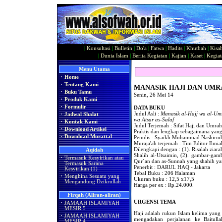
|
Konsultasi
|
Bulletin
|
Do'a
|
Fatwa
|
Hadits
|
Khutbah
|
Kisa
|
Dunia Islam
|
Berita Kegiatan
|
Kajian
|
Kaset
|
Kegiat
Menu Utama
·
Home
·
Tentang Kami
MANASIK HAJI DAN UM
·
Buku Tamu
Senin, 26 Mei 14
·
Produk Kami
·
Formulir
DATA BUKU
Judul Asli :
Manasik al-Hajj wa al-Um
·
Jadwal Shalat
wa Atsar as-Salaf
·
Kontak Kami
Judul Terjemah : Sifat Haji dan Umrah
·
Download Artikel
Praktis dan lengkap sebagaimana yang
·
Download Murattal
Penulis : Syaikh Muhammad Nashirudd
Muraja'ah terjemah : Tim Editor Il
Dilengkapi dengan : (1). Risalah zi
Aqidah
Shalih al-Utsaimin, (2). gambar-gamb
·
Termasuk Kesyirikan atau
Qur`an dan as-Sunnah yang shahih y
Termasuk Sarana
Penerbit : DARUL HAQ - Jakarta
Kesyirikan (1)
Tebal Buku : 206 Halaman
·
Menghina Sesuatu yang
Ukuran buku : 12,5 x17,5
Mengandung Dzikrullah
Harga per ex : Rp.24.000.
Firqah (Aliran-aliran)
URGENSI TEMA
·
JAMAAH ISLAMIYAH
MESIR 5
Haji adalah rukun Islam kelima yang
·
JAMAAH ISLAMIYAH
mengadakan perjalanan ke Baitull
MESIR 4