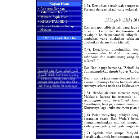
Apakah Shalat Seseorang di
Masjidil Haram Bisa Batal
Hukum Merayakan Hari
Kajian Islam
(13). Kemudian bertalbiyah dengan ta
Ketika Ia Ikut Berjama'ah
Valentine
·
Ada Apa Dengan
Pertama dengan lafazh yang terkenal:
Dengan Imam atau Shalat
Valentine's Day..??
Sendirian Karena Ada Wanita
Adakah Amalan Khusus di
·
Mutiara Fiqih Islam
yang Melintas di
Bulan Rajab?
ِعْمَةَ لَكَ وَالْمُلْكَ، لاَ شَرِيْكَ لَكَ
Hadapannya?
·
KITAB TAUHID 3
Asyura' Dalam Perspektif
·
Untuk Diketahui Setiap
Dan terdapat talbiyah lain yang juga
Bila Terdapat Pembatas
Islam, Syi'ah & Kejawen..!!
Muslim
(Tabir) Antara Kaum Pria
buku ini. Lebih dari itu, konsisten 
dan Kaum Wanita, Maka
Ada Apa Dengan Valentine’s
sekalipun boleh menambah talbiyah be
Masih Berlakukah Hadits
Day?
SMS Dakwah Hari Ini
tambahan yang dilakukan sebagian 
Rasulullah Shallallaahu
disebutkan dalam buku kita ini).
'alaihi wa sallam (sebaik-baik
shaf wanita adalah yang
(14). Bertalbiyah diperintahkan d
paling akhir dan seburuk-
didatangi oleh Jibril dan menya
buruknya adalah yang
sahabatku dan semua orang yang be
paling depan)
talbiyah.”
Apakah Kaum Wanita Harus
Dan Nabi a juga bersabda,
"Sebaik-ba
لَيْسَ كَمِثْلِهِ شَيْءٌ وَهُوَ السَّمِيعُ
Meluruskan Shafnya Dalam
dan mengalirkan darah hadyu (kurba
Shalat
الْبَصِيرُ Allah berfirman,yang
artinya, Tidak ada yang
Kaum wanita juga sama dengan laki-la
Benarkah Shaf yang Paling
serupa dengan Dia dan Dia-
Utama Bagi Wanita Dalam
karena umumnya kedua hadits di atas
lah Yang Maha Mendengar
Shalat Adalah Shaf yang
suaranya selama tidak ada kekhawatiran
lagi Maha Melihat.(QS.Asy-
Paling Belakang
Syura:11)
(15). Hendaklah terus menerus men
Benarkah Shalat Jum'at
(
Index SMS Dakwah
)
Makkah), karena itu termasuk di a
Sebagai Pengganti Shalat
seorangpun yang bertalbiyah kecu
Zhuhur
bertalbiyah, baik pepohonan maupun 
Khususnya lagi ketika melewati jala
Hukum Shalat Jum'at Bagi
Wanita
(16). Boleh menyelingi talbiyah deng
berangkat (pada Haji Wada’) bers
Hanya Membaca Surat Al-
mengumandangkan talbiyah sampai 
Ikhlas
kadang menyelingi talbiyah dengan tah
Hukum Meninggalkan
Shalat
(17). Apabila telah sampai Masjidi
bertalbiyah, untuk berkonsentrasi de