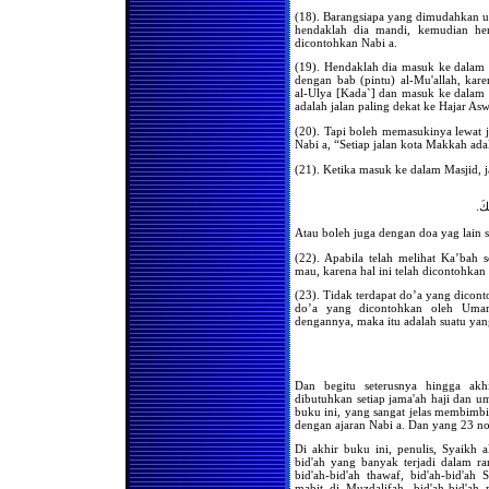
Hukum Menangis Dalam
Shalat Jama'ah
(18). Barangsiapa yang dimudahkan 
hendaklah dia mandi, kemudian he
Jika seorang musafir masuk
dicontohkan Nabi a.
masjid di saat orang sedang
shalat jama'ah Isya' dan ia
(19). Hendaklah dia masuk ke dalam 
belum shalat maghrib.
dengan bab (pintu) al-Mu'allah, kar
al-Ulya [Kada`] dan masuk ke dalam M
Bolehkah bagi kaum wanita
adalah jalan paling dekat ke Hajar As
untuk berkunjung ke rumah
orang yang sedang terkena
(20). Tapi boleh memasukinya lewat 
musibah kematian,
Nabi a, “Setiap jalan kota Makkah adala
kemudian melakukan shalat
jenazah berjama'ah dirumah
tersebut ?
(21). Ketika masuk ke dalam Masjid, 
Apabila seseorang tidak
melakukan shalat fardlu
تِكَ
selama 3 tahun tanpa uzur,
kemudian bertaubat , apakah
Atau boleh juga dengan doa yag lain 
dia harus mengqodha shalat
tersebut ?
(22). Apabila telah melihat Ka’bah
mau, karena hal ini telah dicontohkan
Apabila suatu jama'ah
melakukan shalat tidak
(23). Tidak terdapat do’a yang diconto
menghadap qiblah,
do’a yang dicontohkan oleh Umar
bagaimanakah hukumnya ?
dengannya, maka itu adalah suatu yan
Membangunkan Tamu
Untuk Shalat Shubuh
Doa-Doa Menjelang Azan
Shubuh
Dan begitu seterusnya hingga akh
dibutuhkan setiap jama'ah haji dan u
Bacaan Sebelum Imam Naik
buku ini, yang sangat jelas membimb
Mimbar Pada Hari Jum'at
dengan ajaran Nabi a. Dan yang 23 no
Shalat Tasbih
Di akhir buku ini, penulis, Syaikh
bid'ah yang banyak terjadi dalam ran
Hukum Wirid Secara
bid'ah-bid'ah thawaf, bid'ah-bid'ah S
Jama'ah/Bersama-sama
mabit di Muzdalifah, bid'ah-bid'ah