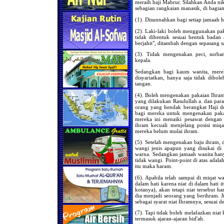
meraih haji Mabrur. Silahkan Anda ni
sebagian rangkaian manasik, di bagian
(1). Disunnahkan bagi setiap jamaah h
(2). Laki-laki boleh menggunakan pak
tidak dibentuk sesuai bentuk badan
berjahit", ditambah dengan sepasang s
(3). Tidak mengenakan peci, sorba
kepala.
Sedangkan bagi kaum wanita, mere
disyariatkan, hanya saja tidak dibo
tangan.
(4). Boleh mengenakan pakaian Ihram
yang dilakukan Rasulullah a. dan para
orang yang hendak berangkat Haji d
bagi mereka untuk mengenakan pakai
mereka ini menaiki pesawat dengan 
ihram kecuali menjelang posisi miq
mereka belum mulai ihram.
(5). Setelah mengenakan baju ihram,
wangi jenis apapun yang disukai di
warna. Sedangkan jamaah wanita han
tidak wangi. Point-point di atas adal
itu maka haram.
(6). Apabila telah sampai di miqat wa
dalam hati karena niat di dalam hati i
kotanya), akan tetapi niat tersebut h
dia menjadi seorang yang berihram. J
sebagai syarat niat Ihramnya, sesuai 
(7). Tapi tidak boleh melafazkan niat k
termasuk ajaran-ajaran bid'ah.