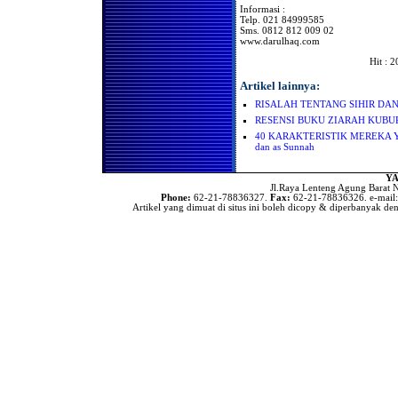
Informasi :
Untuk Mengimami Mereka
Telp. 021 84999585
Dalam Melakukan Shalat di
Bulan Ramadhan
Sms. 0812 812 009 02
www.darulhaq.com
Wajibkah Kaum Wanita
Melaksanakan Shalat
Hit : 
Berjama'ah di Rumah
Artikel lainnya:
Apa hukum Shalat
Berjama'ah Bagi Kaum
RISALAH TENTANG SIHIR DA
Wanita
RESENSI BUKU ZIARAH KUB
Apakah Ada Niat Khusus
Bagi Imam Yg Mengimami
40 KARAKTERISTIK MEREKA YAN
Shalat Kaum Pria & Wanita
dan as Sunnah
Shalatnya Piket Penjaga (
Satpam )
YA
Jl.Raya Lenteng Agung Barat N
Gerakan Dalam Shalat
Phone:
62-21-78836327.
Fax:
62-21-78836326. e-mail
Artikel yang dimuat di situs ini boleh dicopy & diperbanyak den
Hukum Gerakan Sia-Sia Di
Dalam Shalat
Hukum Gerakan Sia-Sia Di
Dalam Shalat
Keengganan Para Sopir
Untuk Shalat Jama’ah
Hukum Menangguhkan
Shalat Hingga Malam Hari
Hukum Meremehkan Shalat
Hukum Menangguhkan
Shalat Subuh Dari Waktunya
Dampak Hukum Bagi yang
Meninggalkan Shalat