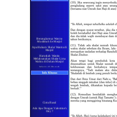
(10). Jika seseorang ingin menyebutka
penghalang seperti sakit atau ser
(bersama niat Umrah dan Haji di atas)
“Ya Allah, tempat tahallulku adala
Dan dengan syarat tersebut, jika dia 
boleh bertahallul dari Haji atau Umra
Berangkatnya Wanita
dan dia tidak wajib membayar dam da
Muslimah ke Masjid
tahun berikutnya.
Apa Hukum Shalat Wanita di
(11). Tidak ada shalat sunnah khusu
Masjid
waktu shalat sebelum dia Ihram, lalu d
merupakan tauladan terhadap Rasulull
Haruskah Wanita
Melaksanakan Shalat Lima
Shalat Zhuhur.
Waktu di Dalam Masjid
Akan tetapi bagi penduduk kota 
Wanita di Rumah
disunnahkan untuk Shalat sunnah d
Berma'mum Kepada Imam
kekhususan dan berkahnya tempa
di Masjid
tentangnya, “Tadi malam aku didat
Info Khusus
'Shalatlah di lembah yang penuh berkah
Apakah Shalatnya Seorang
Wanita di rumah Lebih
Dan dari Ibnu Umar dari Nabi a, "B
Utama Ataukah di Masjidil
beliau singgah istirahat (dan tidur) d
Haram
tengah lembah, dikatakan kepada be
berkah'."
Manakah yang Lebih Utama
Bagi Wanita Pada Bulan
(12). Kemudian hendaklah menghada
Ramadhan, Melaksanakan
Shalat di Masjidil Haram
dengan Umrah (untuk Haji Tamattu’) 
atau di Rumah
Cinta Rasul
mereka yang menggiring binatang Ku
Shalatnya Kaum Wanita
Ada Apa Dengan Valentine's
yang Sedang Umrah di
Day ?
Bulan Ramadhan
Manisnya Iman
“Ya Allah, Haji (yang kulakukan) ini 