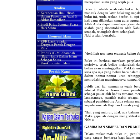
merupakan suatu yang wajib pula.
Analisa
Buku ini adalah salah satu buku Ha
manasik dengan latar belakang napak
·
Kerancauan Ilmu Hisab
buku ini, Anda seakan berdiri di te
Dalam Penentuan Awal &
Akhir Ramadhan
haji yang dilakukan sang guru agung
Allah Anda dapat membayangkan deng
·
Studi Kritis Seputar Puasa
shahih, yang dicontohkan oleh Nab
Hari Sabtu
setapak, selangkah demi selangkah.
Nabi a telah bersabda,
Ekonomi Islam
·
KPR Bank Syariah
Ternyata Penuh Dengan
Riba
·
Produk Al-Mudharabah
"Ambillah tata cara manasik kalian da
(Bagi Hasil) Dalam Islam
Sebagai Solusi
Buku ini berhasil merekam perjalan
Perekonomian Islam
peristiwa, sejak beliau melangkah da
beliau akan meninggalkan Makkah unt
serta apa saja yang beliau baca dalam
Produk Kami
dalam nomor-nomor urut, sehingg
memudahkan mengingatnya, sampai d
Lebih dari itu, semuanya tegak berd
sahabat Nabi a. Nama besar penul
sebagai pakar ahli hadits ternama me
landasannya, pastilah tsabit sebag
sebagai pembimbing Anda selama mel
kepada amaliah Haji dan Umrah yang 
"Haji yang mabrur, tidak ada balasan
Maka gapailah dengan mengikhlaskan 
Nabi a.
GAMBARAN SIMPEL DAN PRAKTI
Dalam mukadimah buku ini, penulis
yang sangat berharga bagi kaum mu