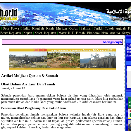
n
|
Do'a
|
Fatwa
|
Hadits
|
Khutbah
|
Kisah
|
Mu'jizat
|
Qur'an
|
Sakinah
|
Tarikh
|
Tokoh
|
Aqidah
|
Fi
|
Berita Kegiatan
|
Kajian
|
Kaset
|
Kegiatan
|
Materi KIT
|
Firqah
|
Ekonomi Islam
|
Analisa
|
Seny
Mengucapkan Sela
Sa
Hi
Hit
On
Artikel Mu'jizat Qur'an & Sunnah
Obat Dalam Air Liur Dan Tanah
Jumat, 21 Juni 13
Sebuah penelitian baru menunjukkan bahwa air liur yang dihasilkan oleh manusia
mengandung penghilang (penenang) yang kuat terhadap rasa sakit. Mari kita perhatikan
penemuan ilmiah dan Hadis Nabi yang mulia
shallallahu 'alaihi wasallam
berikut ini.
Penemuan Obat Penghilang Rasa Sakit Alami
Penelitian-penelitian ilmiah mengatakan bahwa kelenjar ludah (air liur) yang ada di
mulut, mengeluarkan sekitar satu liter air liur per harinya, dan selama gerakan dan aliran
sejumlah air liur ini di dalam mulut terjadilah proses perlawanan (pembasmian) kuman-
kuman dan penyimpanan mineral penting yang dibutuhkan untuk membangun enamel
gigi seperti kalsium, fluorida, fosfat, dan magnesium.