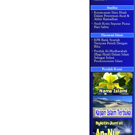
Analisa
·
Kerancauan Ilmu Hisab
Dalam Penentuan Awal &
Akhir Ramadhan
·
Studi Kritis Seputar Puasa
Hari Sabtu
Ekonomi Islam
·
KPR Bank Syariah
Ternyata Penuh Dengan
Riba
·
Produk Al-Mudharabah
(Bagi Hasil) Dalam Islam
Sebagai Solusi
Perekonomian Islam
Produk Kami