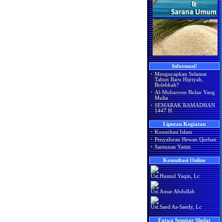
Informasi!
·
Mengucapkan Selamat
Tahun Baru Hijriyah,
Bolehkah?
·
Al-Muharrom Bulan Yang
Mulia
·
SEMARAK RAMADHAN
1447 H
Liputan Kegiatan
·
Konsultasi Islam
·
Penyaluran Hewan Qurban
·
Santunan Yatim
Konsultasi Online
Ust.Husnul Yaqin, Lc
Ust.Amar Abdullah
Ust.Saed As-Saedy, Lc
Fatwa Seputar Sholat