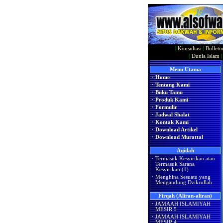
|
Konsultasi
|
Bulleti
|
Dunia Islam
Menu Utama
·
Home
·
Tentang Kami
·
Buku Tamu
·
Produk Kami
·
Formulir
·
Jadwal Shalat
·
Kontak Kami
·
Download Artikel
·
Download Murattal
Aqidah
·
Termasuk Kesyirikan atau
Termasuk Sarana
Kesyirikan (1)
·
Menghina Sesuatu yang
Mengandung Dzikrullah
Firqah (Aliran-aliran)
·
JAMAAH ISLAMIYAH
MESIR 5
·
JAMAAH ISLAMIYAH
MESIR 4