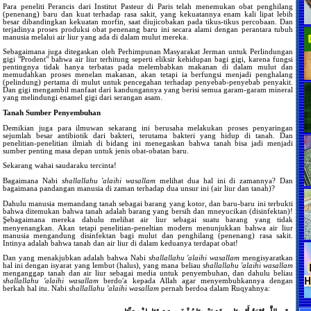
Para peneliti Perancis dari Institut Pasteur di Paris telah menemukan obat penghilang
(penenang) baru dan kuat terhadap rasa sakit, yang kekuatannya enam kali lipat lebih
besar dibandingkan kekuatan morfin, saat diujicobakan pada tikus-tikus percobaan. Dan
terjadinya proses produksi obat penenang baru ini secara alami dengan perantara tubuh
manusia melalui air liur yang ada di dalam mulut mereka.
Sebagaimana juga ditegaskan oleh Perhimpunan Masyarakat Jerman untuk Perlindungan
gigi "Prodent" bahwa air liur terhitung seperti eliksir kehidupan bagi gigi, karena fungsi
pentingnya tidak hanya terbatas pada melembabkan makanan di dalam mulut dan
memudahkan proses menelan makanan, akan tetapi ia berfungsi menjadi penghalang
(pelindung) pertama di mulut untuk pencegahan terhadap penyebab-penyebab penyakit.
Dan gigi mengambil manfaat dari kandungannya yang berisi semua garam-garam mineral
yang melindungi enamel gigi dari serangan asam.
Tanah Sumber Penyembuhan
Demikian juga para ilmuwan sekarang ini berusaha melakukan proses penyaringan
sejumlah besar antibiotik dari bakteri, terutama bakteri yang hidup di tanah. Dan
penelitian-penelitian ilmiah di bidang ini menegaskan bahwa tanah bisa jadi menjadi
sumber penting masa depan untuk jenis obat-obatan baru.
Sekarang wahai saudaraku tercinta!
Bagaimana Nabi
shallallahu 'alaihi wasallam
melihat dua hal ini di zamannya? Dan
bagaimana pandangan manusia di zaman terhadap dua unsur ini (air liur dan tanah)?
Dahulu manusia memandang tanah sebagai barang yang kotor, dan baru-baru ini terbukti
bahwa ditemukan bahwa tanah adalah barang yang bersih dan mneyucikan (disinfektan)!
ٍSebagaimana mereka dahulu melihat air liur sebagai suatu barang yang tidak
menyenangkan. Akan tetapi penelitian-peneltian modern menunjukkan bahwa air liur
manusia mengandung disinfektan bagi mulut dan penghilang (penenang) rasa sakit.
Intinya adalah bahwa tanah dan air liur di dalam keduanya terdapat obat!
Dan yang menakjubkan adalah bahwa Nabi
shallallahu 'alaihi wasallam
mengisyaratkan
hal ini dengan isyarat yang lembut (halus), yang mana beliau
shallallahu 'alaihi wasallam
menganggap tanah dan air liur sebagai media untuk penyembuhan, dan dahulu beliau
shallallahu 'alaihi wasallam
berdo'a kepada Allah agar menyembuhkannya dengan
berkah hal itu. Nabi
shallallahu 'alaihi wasallam
pernah berdoa dalam Ruqyahnya: