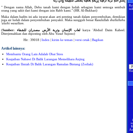
بِسْمِ اللَّهِ تُرْبَةُ أَرْضِنَا بِرِيقَةِ بَعْضِنَا يُشْفَى سَقِيمُنَا بِإِذْنِ رَبِّنَا
Ru
" Dengan nama Allah, Debu tanah kami dengan ludah sebagian kami semoga sembuh
suk
orang yang sakit dari kami dengan izin Rabb kami." (HR. Al-Bukhari)
Maka dalam hadits ini ada isyarat akan arti penting tanah dalam penyembuhan, demikian
juga air ludah dalam penyembuhan penyakit. Maka sungguh benar Rasulullah
shallallahu
'alaihi wasallam
.
(
Sumber: لعاب الإنسان وتربة الأرض مصدران للشفاء
karya 'Abdud Daim Kaheel.
Diterjemahkan dan diposting oleh Abu Yusuf Sujono)
Hit : 39018 |
Index
|
kirim ke teman
|
versi cetak
|
Bagikan
Artikel lainnya:
Membantu Orang Lain Adalah Obat Stres
Keajaiban Nabawi Di Balik Larangan Memelihara Anjing
Keajaiban Ilmiah Di Balik Larangan Ramalan Bintang (Zodiak)
Ha
s
K
Az
U