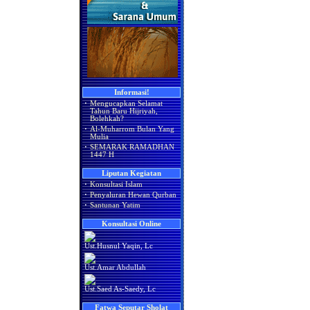
Informasi!
·
Mengucapkan Selamat
Tahun Baru Hijriyah,
Bolehkah?
·
Al-Muharrom Bulan Yang
Mulia
·
SEMARAK RAMADHAN
1447 H
Liputan Kegiatan
·
Konsultasi Islam
·
Penyaluran Hewan Qurban
·
Santunan Yatim
Konsultasi Online
Ust.Husnul Yaqin, Lc
Ust.Amar Abdullah
Ust.Saed As-Saedy, Lc
Fatwa Seputar Sholat