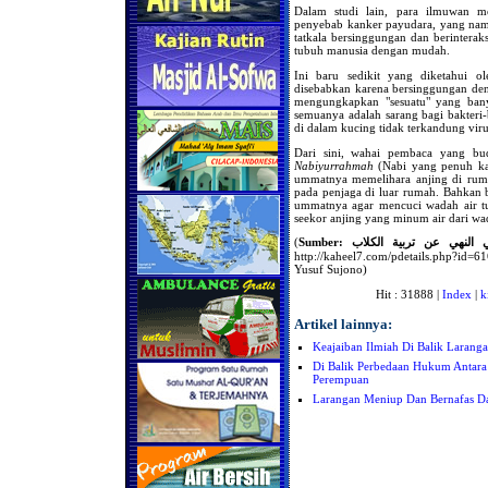
Dalam studi lain, para ilmuwan 
penyebab kanker payudara, yang n
tatkala bersinggungan dan berinteraks
tubuh manusia dengan mudah.
Ini baru sedikit yang diketahui 
disebabkan karena bersinggungan deng
mengungkapkan "sesuatu" yang banya
semuanya adalah sarang bagi bakteri-
di dalam kucing tidak terkandung viru
Dari sini, wahai pembaca yang b
Nabiyurrahmah
(Nabi yang penuh ka
ummatnya memelihara anjing di ruma
pada penjaga di luar rumah. Bahkan 
ummatnya agar mencuci wadah air tuj
seekor anjing yang minum air dari wa
(
Sumber: لنهي عن تربية الكلاب
http://kaheel7.com/pdetails.php?id
Yusuf Sujono)
Hit : 31888 |
Index
|
k
Artikel lainnya:
Keajaiban Ilmiah Di Balik Larang
Di Balik Perbedaan Hukum Antara 
Perempuan
Larangan Meniup Dan Bernafas D