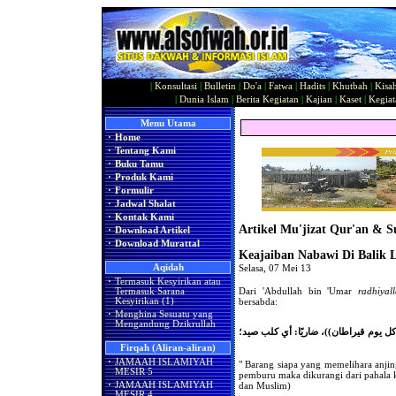
|
Konsultasi
|
Bulletin
|
Do'a
|
Fatwa
|
Hadits
|
Khutbah
|
Kisa
|
Dunia Islam
|
Berita Kegiatan
|
Kajian
|
Kaset
|
Kegiat
Menu Utama
·
Home
·
Tentang Kami
·
Buku Tamu
·
Produk Kami
·
Formulir
·
Jadwal Shalat
·
Kontak Kami
Artikel Mu'jizat Qur'an & 
·
Download Artikel
·
Download Murattal
Keajaiban Nabawi Di Balik 
Aqidah
Selasa, 07 Mei 13
·
Termasuk Kesyirikan atau
Dari 'Abdullah bin 'Umar
radhiyal
Termasuk Sarana
bersabda:
Kesyirikan (1)
·
Menghina Sesuatu yang
Mengandung Dzikrullah
 كل يوم قيراطان))، ضاريًا: أي كلب صيد؛
Firqah (Aliran-aliran)
·
JAMAAH ISLAMIYAH
" Barang siapa yang memelihara anjing
MESIR 5
pemburu maka dikurangi dari pahala ke
dan Muslim)
·
JAMAAH ISLAMIYAH
MESIR 4