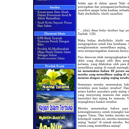
Selalu saja di dalam ajaran Nabi
s
pencegahan dan penjagaan/perlindunga
Analisa
wasallam
sangat belas kasihan terhada
·
Kerancauan Ilmu Hisab
Nabi
shallallahu 'alaihi wasallam
:
Dalam Penentuan Awal &
Akhir Ramadhan
·
Studi Kritis Seputar Puasa
Hari Sabtu
" …(dia) Amat belas kasihan lagi p
Taubah: 128)
Ekonomi Islam
·
KPR Bank Syariah
Maka beliau
shallallahu 'alaihi w
Ternyata Penuh Dengan
menginginkan untuk kita kesehatan. 
Riba
mengharamkan memelihara anjing, 
·
Produk Al-Mudharabah
serta memperingatkan manusia dariny
(Bagi Hasil) Dalam Islam
Sebagai Solusi
Para ilmuwan telah mengungkapkan ban
Perekonomian Islam
akhir yang dicapai oleh ilmu peng
pertama, yang dilakukan oleh para 
Produk Kami
memelihara anjing di rumah meningk
ini menemukan bahwa 80 persen wan
mereka yang memelihara anjing di r
menerus dengan anjing-anjing tersebu
Sementara mereka menemukan bahw
terinfeksi jenis kanker tersebut! D
antara kanker payudara pada anjing
yang menyerang manusia dan anjing
(menular) dari anjing ke manusia. 
terjangkitnya kanker tersebut.
Mereka menemukan bahwa para w
kemungkinannya untuk terjangkit kan
negara Timur. Dan ketika mereka me
kelompok wanita ini, mereka menemuk
anjing "manja" di rumah mereka. Se
wanita yang memelihara anjing!