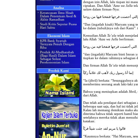
dengan izin Allah, lalu tiupan ini ma
ciptakan. Dan Allah
‘Azza wa Jalla
tel
Analisa
salam
dalam firman-Nya:
·
Kerancauan Ilmu Hisab
Dalam Penentuan Awal &
التي أحصنت فرجها فنفخنا فيها من روحنا
Akhir Ramadhan
“Dan (ingatlah kisah) Maryam yang t
·
Studi Kritis Seputar Puasa
Hari Sabtu
ke dalam (tubuh)nya ruh dari Kami”. 
Kemudian Allah
Ta’ala
telah menjelas
Ekonomi Islam
lalu Allah
‘Azza wa Jalla
berfirman:
·
KPR Bank Syariah
Ternyata Penuh Dengan
التي أحصنت فرجها فنفخنا فيه من روحنا
Riba
·
Produk Al-Mudharabah
“dan (ingatlah) Maryam binti Imran
(Bagi Hasil) Dalam Islam
tiupkan ke dalam rahimnya sebagian d
Sebagai Solusi
Perekonomian Islam
Dan firman Allah
Ta’ala
telah menunj
Produk Kami
إنما أنا رسول ربك لأهب لك غلاماً زكيّاً
“Ia (jibril) berkata: “Sesungguhnya 
memberimu seorang anak laki-laki ya
Bahwa yang meniupkan adalah Jibril, d
dari Allah.
Dan telah ada pendapat dari sebagian 
beberapa saat saja, dan hal ini tidak 
Kalau lah memang demikian maka akan
diterima bahwa tidak seperti hamil b
setelahnya mereka tidak akan menudu
katakan:
قالوا يا مريم لقد جئت شيئاً فريّاً
“Kaumnya berkata: “Hai Maryam, ses