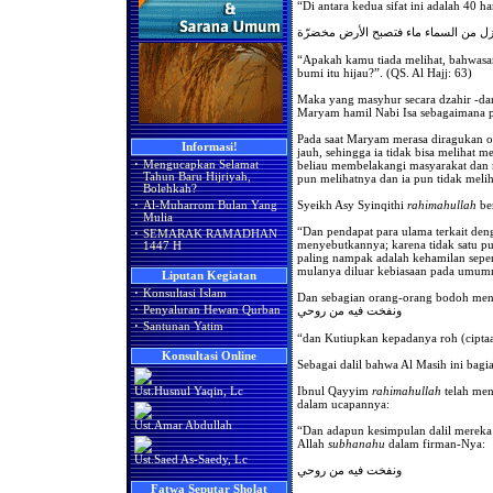
“Di antara kedua sifat ini adalah 40 h
أنزل من السماء ماء فتصبح الأرض مخضرّة
“Apakah kamu tiada melihat, bahwasany
bumi itu hijau?”. (QS. Al Hajj: 63)
Maka yang masyhur secara dzahir -dan
Maryam hamil Nabi Isa sebagaimana p
Pada saat Maryam merasa diragukan o
Informasi!
jauh, sehingga ia tidak bisa melihat 
beliau membelakangi masyarakat dan m
·
Mengucapkan Selamat
Tahun Baru Hijriyah,
pun melihatnya dan ia pun tidak meliha
Bolehkah?
Syeikh Asy Syinqithi
rahimahullah
ber
·
Al-Muharrom Bulan Yang
Mulia
“Dan pendapat para ulama terkait de
·
SEMARAK RAMADHAN
menyebutkannya; karena tidak satu pu
1447 H
paling nampak adalah kehamilan seper
mulanya diluar kebiasaan pada umu
Liputan Kegiatan
·
Konsultasi Islam
Dan sebagian orang-orang bodoh menj
ونفخت فيه من روحي
·
Penyaluran Hewan Qurban
·
Santunan Yatim
“dan Kutiupkan kepadanya roh (cipta
Konsultasi Online
Sebagai dalil bahwa Al Masih ini bagia
Ibnul Qayyim
rahimahullah
telah menj
Ust.Husnul Yaqin, Lc
dalam ucapannya:
Ust.Amar Abdullah
“Dan adapun kesimpulan dalil merek
Allah
subhanahu
dalam firman-Nya:
Ust.Saed As-Saedy, Lc
ونفخت فيه من روحي
Fatwa Seputar Sholat