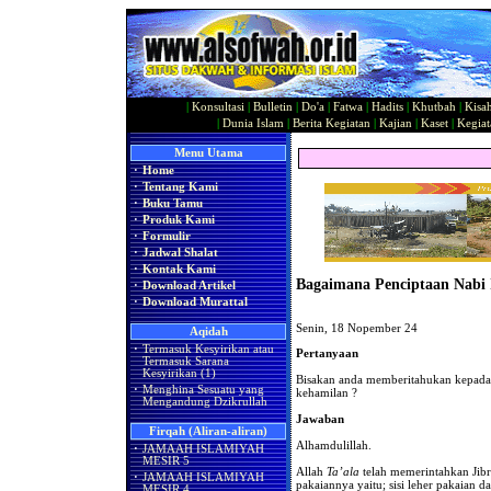
|
Konsultasi
|
Bulletin
|
Do'a
|
Fatwa
|
Hadits
|
Khutbah
|
Kisa
|
Dunia Islam
|
Berita Kegiatan
|
Kajian
|
Kaset
|
Kegiat
Menu Utama
·
Home
·
Tentang Kami
·
Buku Tamu
·
Produk Kami
·
Formulir
·
Jadwal Shalat
·
Kontak Kami
Bagaimana Penciptaan Nabi Isa
·
Download Artikel
·
Download Murattal
Senin, 18 Nopember 24
Aqidah
·
Termasuk Kesyirikan atau
Pertanyaan
Termasuk Sarana
Kesyirikan (1)
Bisakan anda memberitahukan kepada s
·
Menghina Sesuatu yang
kehamilan ?
Mengandung Dzikrullah
Jawaban
Firqah (Aliran-aliran)
Alhamdulillah.
·
JAMAAH ISLAMIYAH
MESIR 5
Allah
Ta’ala
telah memerintahkan Jibr
·
JAMAAH ISLAMIYAH
pakaiannya yaitu; sisi leher pakaian 
MESIR 4