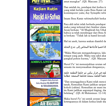
amat mungkar”. (QS. Maryam: 27)
Dan setelah itu, pendapat dari kedua i
yang telah berlalu yaitu Ibnu Katsir 
kontemporer yaitu; Asy Syinqithi
rahi
Imam Ibnu Katsir
rahimahullah
berkat
Para ahli tafsir telah berbeda pendapa
maka yang terkenal dari Jumhur ulama
Juraij berkata: “Al Mughirah bin Utba
bahwa ia telah mendengar dari Ibnu A
ia berkata: “Tidak lah ia hamil kecual
Hal ini aneh, karena seakan diambil da
انا قصيا فأجاءها المخاض إلى جذع النخلة
“Maka Maryam mengandungnya, lalu i
tempat yang jauh. Maka rasa sakit ak
pangkal pohon kurma,”. (QS. Maryam
Huruf
Fa’
ini menunjukkan urutan sel
sesuatu itu menyesuaikan dengannya,
فة في قرار مكين ثم خلقنا النطفة علقة
لقنا العلقة مضغة فخلقنا المضغة عظاما
“Dan sesungguhnya Kami telah mencipta
tanah, Kemudian Kami jadikan saripat
kokoh (rahim). Kemudian air mani itu
itu Kami jadikan segumpal daging, da
belulang”. (QS. Al Mukminun: 12-14)
Maka huruf
Fa’
ini untuk urutan lang
ketetapannya di dalam kedua kitab s