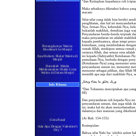
“dan Kutiupkan kepadanya roh (cipta
Maka sebaiknya diketahui bahwa yang
macam:
Sifat-sifat yang tidak bisa berdiri sen
penglihatan, dan hal ini menyandarkan
Nya, firman-Nya, kehendak-Nya, kekua
bukanlah makhluk, demikian juga w
Penyandaran benda-benda terpisah dar
maka penyandaran ini adalah makhluk 
kepada pembuatnya, akan tetapi pen
Berangkatnya Wanita
kemuliaan, yang membedakan dengan y
Muslimah ke Masjid
rumah Allah, meskipun semua rumah p
ontanya Allah, dan semua onta adalah 
Apa Hukum Shalat Wanita di
ini kepada (Ilahiyatihi) Ketuhanan-N
Masjid
pemuliaan-Nya, berbeda dengan pen
Haruskah Wanita
(Ketuhanan-Nya) yang menuntut untu
Melaksanakan Shalat Lima
penyandaran umum ini, menuntut men
Waktu di Dalam Masjid
menuntut sebagai pilihan, dan Allah 
memilih apa saja dari makhluk-Nya, 
Wanita di Rumah
Berma'mum Kepada Imam
وربك يخلق ما يشاء ويختار
di Masjid
Info Khusus
“Dan Tuhanmu menciptakan apa yang 
Apakah Shalatnya Seorang
68)
Wanita di rumah Lebih
Utama Ataukah di Masjidil
Haram
Dan penyandaran ruh kepada-Nya ini t
penyandaran umum, dan juga tidak dari
Manakah yang Lebih Utama
ini, maka hal itu akan menyelamatkan 
Bagi Wanita Pada Bulan
dalamnya dari manusia yang dikehendak
Ramadhan, Melaksanakan
Shalat di Masjidil Haram
(Ar Ruh: 154-155)
Cinta Rasul
atau di Rumah
Ada Apa Dengan Valentine's
Kesimpulan:
Shalatnya Kaum Wanita
Day ?
yang Sedang Umrah di
Bulan Ramadhan
Bahwa sifat Nabi Isa
‘alaihis salam
bah
Manisnya Iman