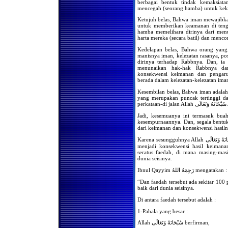
berbagai bentuk tindak kemaksiat
Hukum Meninggalkan
mencegah (seorang hamba) untuk keka
Shalat Karena Sakit
Ketujuh belas, Bahwa iman mewajibka
Jika Telah Suci Saat Shalat
untuk memberikan keamanan di teng
Ashar atau Isya, Apakah
hamba memelihara dirinya dari men
Wajib Melaksanakan Shalat
harta mereka (secara batil) dan menc
Zhuhur dan Maghrib
Kedelapan belas, Bahwa orang yang
Jika Wanita Mendapatkan
manisnya iman, kelezatan rasanya, p
Kesuciannya di waktu Ashar
Apakah Ia Harus
dirinya terhadap Rabbnya. Dan, i
Melaksanakan Shalat Zhuhur
menunaikan hak-hak Rabbnya d
konsekwensi keimanan dan pengaru
Mendapatkan Haidh
berada dalam kelezatan-kelezatan im
Beberapa Saat Setelah Masuk
Waktu Shalat, Wajibkah
Kesembilan belas, Bahwa iman adalah
Mengqadha Shalat Tersebut
yang merupakan puncak tertinggi dal
Setelah Suci
perkataan-di jalan Allah سُبْحَانَهُ وَتَعَالَى.
Urutan Shalat yang Diqadha
Jadi, kesemuanya ini termasuk bua
kesempurnaannya. Dan, segala bentu
Seorang Wanita
dari keimanan dan konsekwensi hasiln
Mendapatkan Kesuciannya
Beberapa Saat Sebelum
Terbenamnya Matahari,
Karena sesungguhnya Allah سُبْحَانَهُ وَتَعَالَى menyebutkan di dalam kitab-Nya hal-hal yang
Wajibkah Ia Melaksanakan
menjadi konsekwensi hasil keimana
Shalat Zhuhur dan Ashar?
seratus faedah, di mana masing-masi
dunia seisinya.
Keutamaan Shaf Wanita
Dalam Shalat Berjama'ah
Ibnul Qayyim رَحِمَهُ اللهُ mengatakan :
Berkumpulnya Wanita Untuk
“Dan faedah tersebut ada sekitar 100 
Shalat Tarawih
baik dari dunia seisinya.
Bolehkah Seorang Wanita
Di antara faedah tersebut adalah :
Shalat Sendiri dibelakang
Shaf
1-Pahala yang besar :
Bolehkah kaum Wanita
Menetapkan Seorang Wanita
Allah سُبْحَانَهُ وَتَعَالَى berfirman,
Untuk Mengimami Mereka