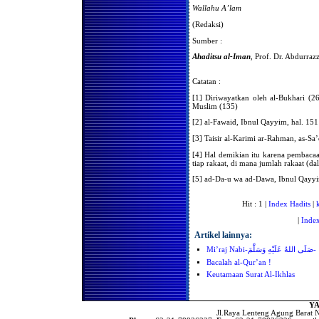
Wallahu A’lam
Hukum Membaca Shalawat
Kepada Nabi Shallallahu
(Redaksi)
'Alaihi Wasallam Secara
Berjama’ah Di Setiap Akhir
Sumber :
Shalat
Ahaditsu al-Iman
, Prof. Dr. Abdurraz
Mana Yang Harus
Didahulukan Mendengarkan
Ta'lim Atau Tahiyatul
Catatan :
Masjid?
[1] Diriwayatkan oleh al-Bukhari (26
Hukum Menahan Buang
Muslim (135)
Angin Ketika Melaksanakan
Shalat
[2] al-Fawaid, Ibnul Qayyim, hal. 151
Sahkah Shalat Seseorang
Yang Terbuka Sebagian
[3] Taisir al-Karimi ar-Rahman, as-Sa’
Kecil Dari Auratnya?
[4] Hal demikian itu karena pembacaan
Beberapa Masalah Mengenai
tiap rakaat, di mana jumlah rakaat (da
Sujud Syukur
[5] ad-Da-u wa ad-Dawa, Ibnul Qayyi
Hukum Mengakhirkan
Shalat Shubuh Hingga Terbit
Matahari
Hit : 1 |
Index Hadits
|
Beberapa Masalah Tentang
|
Index
Shalat Jum'at Bagi Musafir
Artikel lainnya:
Aurat Terbuka Ketika Shalat
Mi’raj Nabi-صَلَى اللهُ عَلَيْهِ وَسَلَّمَ-
Wajibkah Mengqadha Puasa
yang Tertinggal?
Bacalah al-Qur’an !
Keutamaan Surat Al-Ikhlas
Do'a Qunut
Sunnah Sebelum
Melaksanakan Shalat 'Ied
YA
Jl.Raya Lenteng Agung Barat N
Membaca al-Qur'an di