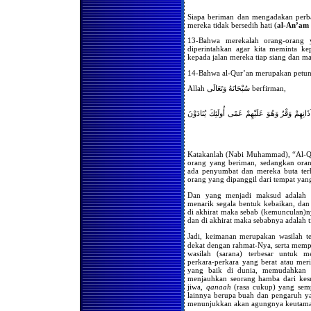
Hukum Menangguhkan
Shalat Hingga Malam Hari
Siapa beriman dan mengadakan perba
mereka tidak bersedih hati (
al-An’am 
Imam Menunggu Para
Ma’mum Ketika Ruku’
13-Bahwa merekalah orang-orang y
diperintahkan agar kita meminta k
Mendengar Adzan Tetapi
kepada jalan mereka tiap siang dan ma
Tidak Datang Ke Masjid
14-Bahwa al-Qur’an merupakan petun
Menempatkan Dupa Di
Depan Orang-Orang Yang
Allah سُبْحَانَهُ وَتَعَالَى berfirman,
Sedang Shalat
Kapan Dibacakannya Do’a
Istikharah
نِهِمْ وَقْرٌ وَهُوَ عَلَيْهِمْ عَمًى أُولَئِكَ يُنَادَوْنَ
Shalat Dengan Mengenakan
Pakaian Bergambar
TATA CARA SHALAT DI
Katakanlah (Nabi Muhammad), “Al-Qu
PESAWAT
orang yang beriman, sedangkan oran
ada penyumbat dan mereka buta terh
Menjama’ Shalat Dalam
orang yang dipanggil dari tempat yang
Kondisi Dingin
Menghadap Kiblat Ketika
Dan yang menjadi maksud adalah 
Buang Air
menarik segala bentuk kebaikan, dan
di akhirat maka sebab (kemunculan)n
Hukum Shalat Bergeser Dari
dan di akhirat maka sebabnya adalah 
Arah Kiblat
Jadi, keimanan merupakan wasilah terbesar agar de
Mendapatkan Najis Di
dekat dengan rahmat-Nya, serta mem
Pakaian Setelah
wasilah (sarana) terbesar untuk 
Melaksanakan Shalat
perkara-perkara yang berat atau me
yang baik di dunia, memudahkan 
Sahkah Shalat Di Masjid
Yang Ada Kuburan Di
menjauhkan seorang hamba dari kesu
Dalamnya?
jiwa,
qanaah
(rasa cukup) yang semp
lainnya berupa buah dan pengaruh y
Doa Atau Dzikir Sebelum
menunjukkan akan agungnya keutama
Adzan