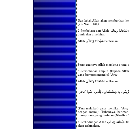
Dalam Melakukan Shalat di
Bulan Ramadhan
Wajibkah Kaum Wanita
Melaksanakan Shalat
Berjama'ah di Rumah
Dan kelak Allah akan memberikan ke
(
an-Nisa : 146
)
Apa hukum Shalat
Berjama'ah Bagi Kaum
2-Pembelaan dari Allah سُبْحَانَهُ وَتَعَالَى sehingga terselamtkan dari keburukan-keburukan di
Wanita
dunia dan di akhirat
Apakah Ada Niat Khusus
Allah سُبْحَانَهُ وَتَعَالَى berfirman,
Bagi Imam Yg Mengimami
Shalat Kaum Pria & Wanita
Shalatnya Piket Penjaga (
Satpam )
Gerakan Dalam Shalat
Sesungguhnya Allah membela orang-or
Hukum Gerakan Sia-Sia Di
Dalam Shalat
3-Permohonan ampun (kepada Allah سُبْحَانَهُ وَتَعَالَى) untuk mereka oleh para malai
yang bertugas memikul ‘Arsy
Hukum Gerakan Sia-Sia Di
Dalam Shalat
Allah سُبْحَانَهُ وَتَعَالَى berfirman,
Keengganan Para Sopir
Untuk Shalat Jama’ah
َيُؤْمِنُونَ بِهِ وَيَسْتَغْفِرُونَ لِلَّذِينَ آمَنُوا [غافر
Hukum Menangguhkan
Shalat Hingga Malam Hari
Hukum Meremehkan Shalat
(Para malaikat) yang memikul ‘Arsy 
Hukum Menangguhkan
dengan memuji Tuhannya, berima
Shalat Subuh Dari Waktunya
orang-orang yang beriman (
Ghafir : 
Dampak Hukum Bagi yang
4-Perlindungan Allah سُبْحَانَهُ وَتَعَالَى terhadap mereka dan siapa yang dilindungi-Nya tidak
Meninggalkan Shalat
akan terhinakan.
Hukum Shalat Seorang