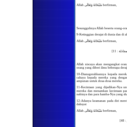
Hukum Membaca Al-Qur'an
Allah سُبْحَانَهُ وَتَعَالَى berfirman,
Dalam Shalat Secara
Berurutan
Haruskah Imam Menunggu
Makmum Masbuk Ketika
Ruku
Shalat Dengan Mengenakan
Sesungguhnya Allah beserta orang-or
Pakaian Transparan
9-Ketinggian derajat di dunia dan di a
Hukum Pergi Ke Masjid
Yang Jauh Agar Bisa Shalat
Allah سُبْحَانَهُ وَتَعَالَى berfirman,
Di Belakang Imam Yang
Bagus Bacaannya
المجادلة : 11
Sahkah Shalat Di Belakang
Imam Yang Bacaanya Tidak
Bagus?
Allah niscaya akan mengangkat oran
HUKUM BACAAN AL-
orang yang diberi ilmu beberapa deraja
QUR'AN SEBELUM
ADZAN JUM'AT
10-Dianugerahkannya kepada mereka
Meluruskan Barisan
cahaya kepada mereka yang dengan 
Hukumnya Sunat
ampunan untuk dosa-dosa mereka.
Shalatnya Piket Penjaga /
11-Kecintaan yang dijadikan-Nya untuk mereka, dan Dia َى
Satpam
mereka dan menamkan kecintaan pada
nabinya dan para hamba-Nya yang sha
Shalat Fardhu Berma’mum
Kepada Orang Yang Shalat
12-Adanya keamanan pada diri mereka
Sunnat
dahsyat
Keengganan Para Sopir
Allah سُبْحَانَهُ وَتَعَالَى berfirman,
Untuk Shalat Berjama'ah
Bacaan Al-Qur’an Dengan
Pengeras Suara Sebelum
 48
Shalat Subuh