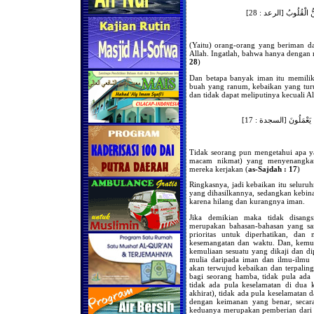
مَئِنُّ الْقُلُوبُ [الرعد : 28
(Yaitu) orang-orang yang beriman d
Allah. Ingatlah, bahwa hanya dengan m
28
)
Dan betapa banyak iman itu memili
buah yang ranum, kebaikan yang turu
نُوا يَعْمَلُونَ [السجدة : 17
Tidak seorang pun mengetahui apa 
macam nikmat) yang menyenangkan 
mereka kerjakan (
as-Sajdah : 17
)
Ringkasnya, jadi kebaikan itu selur
yang dihasilkannya, sedangkan kebin
karena hilang dan kurangnya iman.
Jika demikian maka tidak disang
merupakan bahasan-bahasan yang san
prioritas untuk diperhatikan, dan
kesemangatan dan waktu. Dan, kemulia
kemuliaan sesuatu yang dikaji dan dip
mulia daripada iman dan ilmu-ilmu 
akan terwujud kebaikan dan terpalin
bagi seorang hamba, tidak pula ada
tidak ada pula keselamatan di dua 
akhirat), tidak ada pula keselamatan d
dengan keimanan yang benar, secar
keduanya merupakan pemberian dari Dzat yang Ma