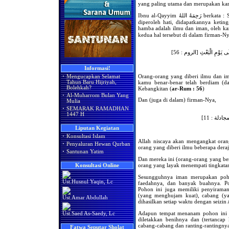
yang paling utama dan merupakan kar
Ibnu al-Qayyim رَحِمَهُ اللهُ berkata : Seutama-utama sesuatu yang diupayakan oleh jiwa,
diperoleh hati, didapatkannya keting
hamba adalah ilmu dan iman, oleh karena itu Allah حَانَهُ وَتَعَالَى
kedua hal tersebut di dalam firman-Ny
 إِلَى يَوْمِ الْبَعْثِ [الروم : 56
Informasi!
Orang-orang yang diberi ilmu dan im
·
Mengucapkan Selamat
kamu benar-benar telah berdiam (da
Tahun Baru Hijriyah,
Bolehkah?
Kebangkitan (
ar-Rum : 56
)
·
Al-Muharrom Bulan Yang
Dan (juga di dalam) firman-Nya,
Mulia
·
SEMARAK RAMADHAN
1447 H
المجادلة : 11
Liputan Kegiatan
·
Konsultasi Islam
Allah niscaya akan mengangkat oran
·
Penyaluran Hewan Qurban
orang yang diberi ilmu beberapa deraj
·
Santunan Yatim
Dan mereka ini (orang-orang yang ber
orang yang layak menempati tingkatan-
Konsultasi Online
Sesungguhnya iman merupakan poho
Ust.Husnul Yaqin, Lc
faedahnya, dan banyak buahnya. Po
Pohon ini juga memiliki penyirama
(yang menghujam kuat), cabang (ya
Ust.Amar Abdullah
Adapun tempat menanam pohon ini ad
Ust.Saed As-Saedy, Lc
diletakkan benihnya dan (tertanca
cabang-cabang dan ranting-rantingny
Fatwa Seputar Sholat