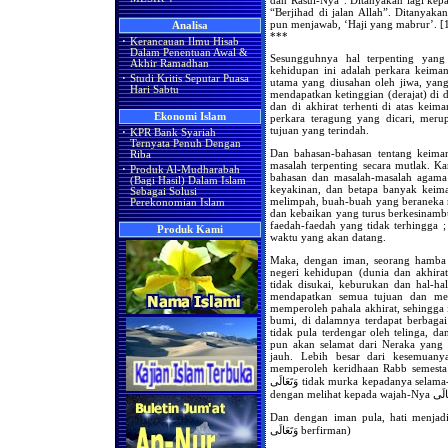
“Berjihad di jalan Allah”. Ditanyaka
pun menjawab, ‘Haji yang mabrur’. [
Analisa
***
·
Kerancauan Ilmu Hisab
Dalam Penentuan Awal &
Sesungguhnya hal terpenting yang
Akhir Ramadhan
kehidupan ini adalah perkara keima
·
Studi Kritis Seputar Puasa
utama yang diusahan oleh jiwa, yan
Hari Sabtu
mendapatkan ketinggian (derajat) di d
dan di akhirat terhenti di atas kei
Ekonomi Islam
perkara teragung yang dicari, mer
tujuan yang terindah.
·
KPR Bank Syariah
Ternyata Penuh Dengan
Dan bahasan-bahasan tentang keima
Riba
masalah terpenting secara mutlak. K
·
Produk Al-Mudharabah
bahasan dan masalah-masalah agama
(Bagi Hasil) Dalam Islam
keyakinan, dan betapa banyak keima
Sebagai Solusi
melimpah, buah-buah yang beraneka ra
Perekonomian Islam
dan kebaikan yang turus berkesinambu
faedah-faedah yang tidak terhingga ; 
Produk Kami
waktu yang akan datang.
Maka, dengan iman, seorang hamba
negeri kehidupan (dunia dan akhira
tidak disukai, keburukan dan hal-
mendapatkan semua tujuan dan me
memperoleh pahala akhirat, sehingga 
bumi, di dalamnya terdapat berbagai
tidak pula terdengar oleh telinga, da
pun akan selamat dari Neraka yang 
jauh. Lebih besar dari kesemuany
memperoleh keridhaan Rabb semesta alam, (Allah سُبْحَانَهُ وَتَعَالَى
وَتَعَالَى tidak murka kepadanya selama-lamanya, dan dia pun akan merasakan kenikmatan
Dan dengan iman pula, hati menjadi tena
وَتَعَالَى berfirman)