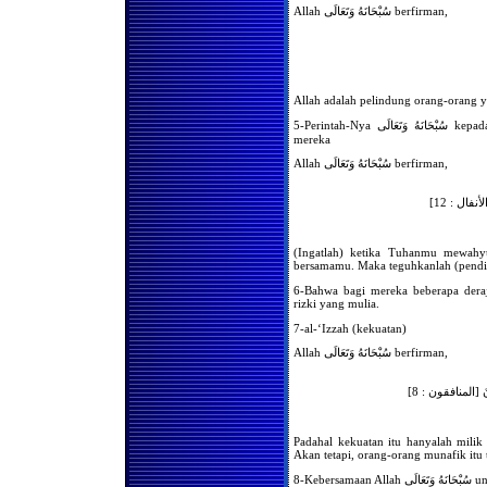
Imam Tanpa Wudhu Karena
Allah سُبْحَانَهُ وَتَعَالَى berfirman,
Lupa
Hukum Orang yang
Tayammum Menjadi Imam
Para Makmum yang
Berwudhu
Allah adalah pelindung orang-orang y
Posisi Kedua Kaki Ketika
Berdiri Dalam Shalat
5-Perintah-Nya سُبْحَانَهُ وَتَعَالَى kepada para malaikat-Nya agar meneguhkan pendirian
mereka
Hukum Meninggalkan Salah
Satu Rukun Shalat
Allah سُبْحَانَهُ وَتَعَالَى berfirman,
Jika Ketika Shalat Ragu
Apakah Ia Meninggalkan
Salah Satu Rukun
[الأنفال : 12
Shalat Bersama Imam, Tapi
Lupa Berapa Rakaat Yang
Telah Dikerjakan
(Ingatlah) ketika Tuhanmu mewahy
bersamamu. Maka teguhkanlah (pendir
Hukum Shalat di Belakang
Orang yang Menulis
6-Bahwa bagi mereka beberapa deraj
Tamimah Untuk Orang Lain
rizki yang mulia.
Hukum Shalat di Belakang
7-al-‘Izzah (kekuatan)
Orang yang Berinteraksi
Dengan Tamimah dan Sihir
Allah سُبْحَانَهُ وَتَعَالَى berfirman,
Mengumumkan Barang
Hilang Di Dalam Masjid,
Bolehkah?
لَمُونَ [المنافقون : 8
Seputar Posisi Makam Nabi
Shallallahu 'Alaihi Wasallam
Di Masjid Nabawi
Padahal kekuatan itu hanyalah milik
Akan tetapi, orang-orang munafik itu 
Shalatnya Penjaga
Piket/Satpam
8-Keb