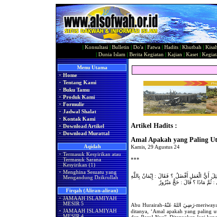
|
Konsultasi
|
Bulletin
|
Do'a
|
Fatwa
|
Hadits
|
Khutbah
|
Kisa
|
Dunia Islam
|
Berita Kegiatan
|
Kajian
|
Kaset
|
Kegiat
Menu Utama
·
Home
·
Tentang Kami
·
Buku Tamu
·
Produk Kami
·
Formulir
·
Jadwal Shalat
·
Kontak Kami
Artikel Hadits :
·
Download Artikel
·
Download Murattal
Amal Apakah yang Paling U
Aqidah
Kamis, 29 Agustus 24
·
Termasuk Kesyirikan atau
***
Termasuk Sarana
Kesyirikan (1)
·
Menghina Sesuatu yang
ِلَ أَيُّ الْعَمَلِ أَفْضَلُ ؟ فَقَالَ : إِيْمَانٌ بِاللَّهِ
Mengandung Dzikrullah
: ثُمَّ مَاذَا ؟ قَالَ : حَجٌّ مَبْرُورٌ
Firqah (Aliran-aliran)
·
JAMAAH ISLAMIYAH
MESIR 5
Abu Hurairah-رَضِيَ اللهُ عَنْهُ-meriwayatkan bahwa Rasulullah صَلَّى اللهُ عَلَيْهِ وَسَلَّمَ pernah
ditanya, ‘Amal apakah yang paling 
·
JAMAAH ISLAMIYAH
MESIR 4
dan Rasul-Nya”. Ditanyakan lagi kepa