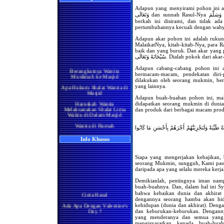
Adapun yang menyirami pohon ini adalah 
وَتَعَالَى dan sunnah Rasul-Nya صَلَّى اللهُ عَلَيْهِ وَسَلَّمَ ; di dalamnya pohon yang penuh
berkah ini disirami, dan tidak ad
pertumbuhannya kecuali dengan wah
Adapun akar pohon ini adalah rukun
MalaikatNya, kitab-kitab-Nya, para R
baik dan yang buruk. Dan akar yang pa
سُبْحَانَهُ وَتَعَالَى. Dialah po
Berangkatnya Wanita
Muslimah ke Masjid
Adapun cabang-cabang pohon ini ad
bermacam-macam, pendekatan diri
Apa Hukum Shalat Wanita di
dilakukan oleh seorang mukmin, berup
Masjid
yang lainnya.
Haruskah Wanita
Adapun buah-buahan pohon ini, mak
Melaksanakan Shalat Lima
didapatkan seorang mukmin di dunia
Waktu di Dalam Masjid
Wanita di Rumah
Berma'mum Kepada Imam
di Masjid
 طَيِّبَةً وَلَنَجْزِيَنَّهُمْ أَجْرَهُمْ بِأَحْسَنِ مَا كَانُوا
Apakah Shalatnya Seorang
Info Khusus
Wanita di rumah Lebih
Utama Ataukah di Masjidil
Haram
Siapa yang mengerjakan kebajikan, 
seorang Mukmin, sungguh, Kami pasti
Manakah yang Lebih Utama
daripada apa yang selalu mereka kerja
Bagi Wanita Pada Bulan
Ramadhan, Melaksanakan
Demikianlah, pentingnya iman nam
Shalat di Masjidil Haram
atau di Rumah
buah-buahnya. Dan, dalam hal ini Syaikh as-Sa’diy َحِمَهُ اللهُ
Cinta Rasul
bahwa kebaikan dunia dan akhirat
Shalatnya Kaum Wanita
dengannya seorang hamba akan hi
Ada Apa Dengan Valentine's
yang Sedang Umrah di
kehidupan (dunia dan akhirat). Dengan
Day ?
Bulan Ramadhan
dan keburukan-keburukan. Dengannya
Manisnya Iman
yang menderanya dan semua yang d
Apakah Shalat Seseorang di
mengisyaratkan kepada buah-buah
Masjidil Haram Bisa Batal