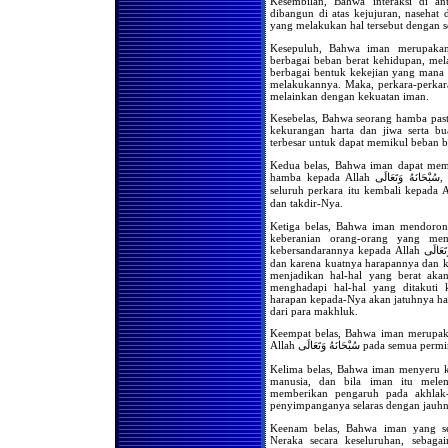
Shalat Jama'ah
Kesembilan, Bahwa interaksi di an
dibangun di atas kejujuran, nasehat
Jika seorang musafir masuk
yang melakukan hal tersebut dengan 
masjid di saat orang sedang
shalat jama'ah Isya' dan ia
Kesepuluh, Bahwa iman merupakan
belum shalat maghrib.
berbagai beban berat kehidupan, mel
berbagai bentuk kekejian yang mana 
Bolehkah bagi kaum wanita
melakukannya. Maka, perkara-perkar
untuk berkunjung ke rumah
melainkan dengan kekuatan iman.
orang yang sedang terkena
musibah kematian,
Kesebelas, Bahwa seorang hamba pastil
kemudian melakukan shalat
kekurangan harta dan jiwa serta b
jenazah berjama'ah dirumah
terbesar untuk dapat memikul beban b
tersebut ?
Apabila seseorang tidak
Kedua belas, Bahwa iman dapat memu
melakukan shalat fardlu
hamba kepada Allah سُبْحَانَهُ وَتَعَالَى, karena pengetahuannya dan keimanannya bahwa
selama 3 tahun tanpa uzur,
seluruh perkara itu kembali kepada Allah سُبْحَانَهُ وَتَعَالَى dan berada di bawa
kemudian bertaubat , apakah
dan takdir-Nya.
dia harus mengqodha shalat
tersebut ?
Ketiga belas, Bahwa iman mendoro
keberanian orang-orang yang mem
Apabila suatu jama'ah
kebersandarannya kepada Allah سُبْحَانَهُ وَتَعَالَى Yang Maha Perkasa lagi Maha Bijaksana,
melakukan shalat tidak
dan karena kuatnya harapannya dan k
menghadap qiblah,
bagaimanakah hukumnya ?
menjadikan hal-hal yang berat akan
menghadapi hal-hal yang ditakuti
Membangunkan Tamu
harapan kepada-Nya akan jatuhnya hal
Untuk Shalat Shubuh
dari para makhluk.
Doa-Doa Menjelang Azan
Keempat belas, Bahwa iman merupaka
Shubuh
Allah بْحَانَهُ وَتَعَالَى
Bacaan Sebelum Imam Naik
Kelima belas, Bahwa iman menyeru k
Mimbar Pada Hari Jum'at
manusia, dan bila iman itu mele
memberikan pengaruh pada akhlak
Shalat Tasbih
penyimpanganya selaras dengan jauhn
Hukum Wirid Secara
Jama'ah/Bersama-sama
Keenam belas, Bahwa iman yang s
Setelah Setiap Shalat Fardhu
Neraka secara keseluruhan, sebag