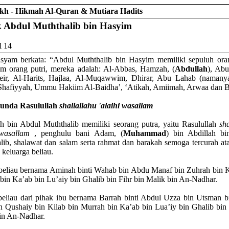
rikh - Hikmah Al-Quran & Mutiara Hadits
 Abdul Muththalib bin Hasyim
l 14
syam berkata: “Abdul Muththalib bin Hasyim memiliki sepuluh ora
m orang putri, mereka adalah: Al-Abbas, Hamzah, (
Abdullah
), Abu
eir, Al-Harits, Hajlaa, Al-Muqawwim, Dhirar, Abu Lahab (namany
Shafiyyah, Ummu Hakiim Al-Baidha’, ‘Atikah, Amiimah, Arwaa dan B
unda Rasulullah
shallallahu 'alaihi wasallam
h bin Abdul Muththalib memiliki seorang putra, yaitu Rasulullah
sh
 wasallam
, penghulu bani Adam, (
Muhammad
) bin Abdillah b
lib, shalawat dan salam serta rahmat dan barakah semoga tercurah ata
 keluarga beliau.
beliau bernama Aminah binti Wahab bin Abdu Manaf bin Zuhrah bin K
bin Ka’ab bin Lu’aiy bin Ghalib bin Fihr bin Malik bin An-Nadhar.
eliau dari pihak ibu bernama Barrah binti Abdul Uzza bin Utsman 
n Qushaiy bin Kilab bin Murrah bin Ka’ab bin Lua’iy bin Ghalib bin 
in An-Nadhar.