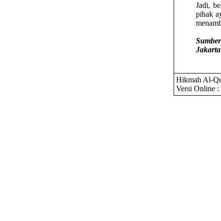
Jadi, b
pihak a
menamba
Sumber
Jakarta
Hikmah Al-Qu
Versi Online :