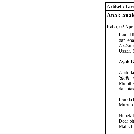
Artikel : Ta
Anak-anak
Rabu, 02 Apri
Ibnu Hi
dan ena
Az-Zub
Uzza), 
Ayah B
Abdulla
'alaihi
Muththa
dan atas
Ibunda 
Murrah 
Nenek b
Daar bi
Malik b