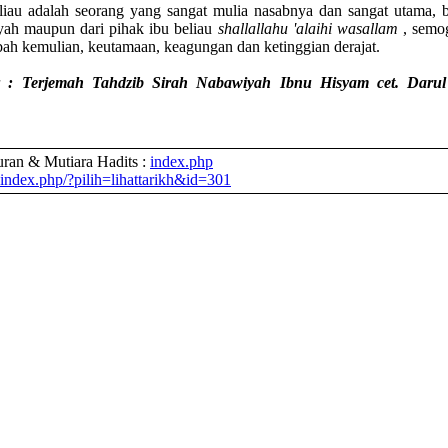
eliau adalah seorang yang sangat mulia nasabnya dan sangat utama, b
yah maupun dari pihak ibu beliau
shallallahu 'alaihi wasallam
, semo
h kemulian, keutamaan, keagungan dan ketinggian derajat.
 : Terjemah Tahdzib Sirah Nabawiyah Ibnu Hisyam cet. Daru
ran & Mutiara Hadits :
index.php
index.php/?pilih=lihattarikh&id=301