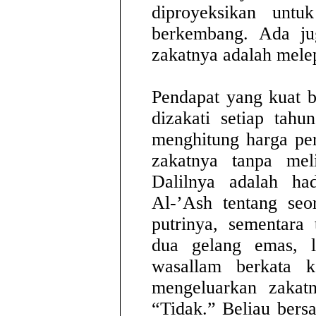
diproyeksikan untu
berkembang. Ada j
zakatnya adalah mele
Pendapat yang kuat b
dizakati setiap tahu
menghitung harga pe
zakatnya tanpa mel
Dalilnya adalah ha
Al-’Ash tentang se
putrinya, sementara
dua gelang emas, la
wasallam berkata 
mengeluarkan zakat
“Tidak.” Beliau ber