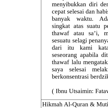
menyibukkan diri den
cepat selesai dan habi
banyak waktu. Ad
singkat atas suatu 
thawaf atau sa’i, m
sesuatu selagi penan
dari itu kami kat
seseorang apabila di
thawaf lalu mengata
saya selesai mela
berkonsentrasi berdzik
( Ibnu Utsaimin: Fata
Hikmah Al-Quran & Muti