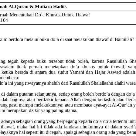
kmah Al-Quran & Mutiara Hadits
ernah Menentukan Do’a Khusus Untuk Thawaf
l 04
um berdo’a melalui buku do’a di saat melakukan thawaf di Baitullah?
ng teguh kepada buku tersebut tidak boleh, karena Rasulullah Sha
wasalam tidak pernah menetapkan do’a khusus untuk thawaf, yan
 ketika berada di antara dua sudut Yamani dan Hajar Aswad adalah
 membaca:
o’a ini yang riwayatnya shahih dari Rasulullah Shalallaahu alaihi was
di dalam putaran selanjutnya, setiap orang boleh berdo’a dengan do’a 
dah baginya atau berdzikir kepada Allah dengan bertasbih atau bertah
orang pasti mampu melakukannya; atau membaca ayat-ayat Al-Qur’an y
 ini merupakan dzikir yang paling utama.
adanya sebagian orang yang berpegang kepada do’a-do’a tertentu untu
 thawaf, maka hal ini tidak ada landasan hukumnya di dalam syari’a
layaknya hal seperti itu dicegah, apalagi sebagian orang ada yang ber