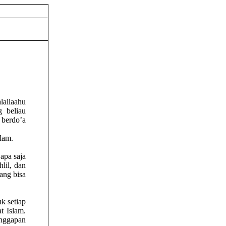
lallaahu
g beliau
 berdo’a
alam.
apa saja
lil, dan
ang bisa
k setiap
t Islam.
anggapan