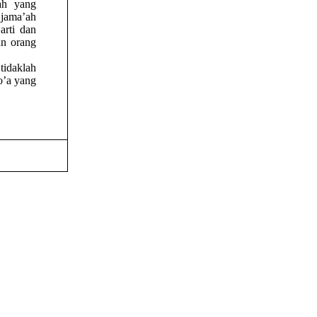
ah yang
jama’ah
arti dan
an orang
 tidaklah
o’a yang