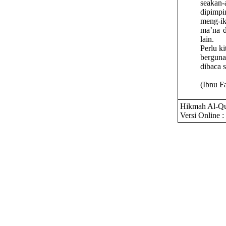
seakan
dipimp
meng-ik
ma’na d
lain.
Perlu ki
berguna
dibaca 
(Ibnu Fa
Hikmah Al-Qu
Versi Online :