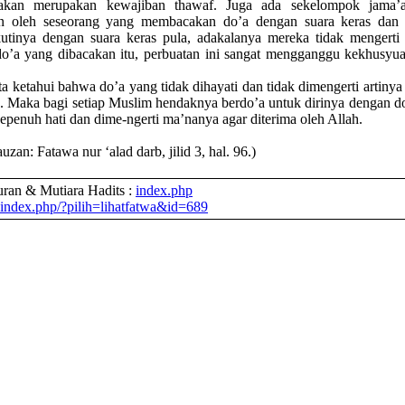
-akan merupakan kewajiban thawaf. Juga ada sekelompok jama’
in oleh seseorang yang membacakan do’a dengan suara keras dan 
utinya dengan suara keras pula, adakalanya mereka tidak mengerti 
o’a yang dibacakan itu, perbuatan ini sangat mengganggu kekhusyu
ta ketahui bahwa do’a yang tidak dihayati dan tidak dimengerti artinya
. Maka bagi setiap Muslim hendaknya berdo’a untuk dirinya dengan d
sepenuh hati dan dime-ngerti ma’nanya agar diterima oleh Allah.
uzan: Fatawa nur ‘alad darb, jilid 3, hal. 96.)
ran & Mutiara Hadits :
index.php
index.php/?pilih=lihatfatwa&id=689