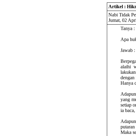
Artikel : Hi
Nabi Tidak P
Jumat, 02 Apri
Tanya :
Apa huk
Jawab :
Berpega
alaihi 
lakukan
dengan
Hanya d
Adapun 
yang mu
setiap 
ia baca,
Adapun 
putaran
Maka se