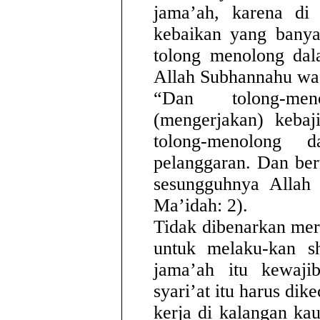
jama’ah, karena di 
kebaikan yang banya
tolong menolong dal
Allah Subhannahu wa T
“Dan tolong-me
(mengerjakan) kebaj
tolong-menolong 
pelanggaran. Dan be
sesungguhnya Allah 
Ma’idah: 2).
Tidak dibenarkan mer
untuk melaku-kan sh
jama’ah itu kewajib
syari’at itu harus dik
kerja di kalangan ka