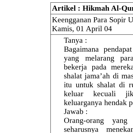
Artikel : Hikmah Al-Qu
Keengganan Para Sopir U
Kamis, 01 April 04
Tanya :
Bagaimana pendapat
yang melarang par
bekerja pada merek
shalat jama’ah di mas
itu untuk shalat di
keluar kecuali j
keluarganya hendak p
Jawab :
Orang-orang yang
seharusnya meneka