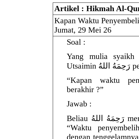
Artikel : Hikmah Al-Qu
Kapan Waktu Penyembeli
Jumat, 29 Mei 26
Soal :
Yang mulia syaikh
Utsaim
“Kapan waktu pen
berakhir ?”
Jawab :
Beliau رَحِمَهُ اللهُ menjawab dengan perkataannya,
“Waktu penyembeli
dengan tenggelamnya