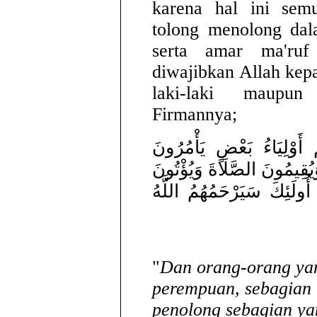
karena hal ini sem
tolong menolong dal
serta amar ma'ru
diwajibkan Allah ke
laki-laki maupun
Firmannya;
 أَوْلِيَاءُ بَعْضٍ يَأْمُرُونَ
يُقِيمُونَ الصَّلَاةَ وَيُؤْتُونَ
أُولَئِكَ سَيَرْحَمُهُمُ اللَّهُ
"
Dan orang-orang yan
perempuan, sebagian 
penolong sebagian ya