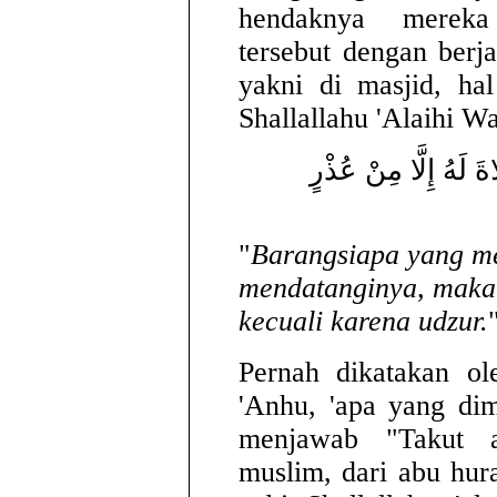
hendaknya mereka 
tersebut dengan ber
yakni di masjid, hal
Shallallahu 'Alaihi W
ةَ لَهُ إِلَّا مِنْ عُذْرٍ
"
Barangsiapa yang me
mendatanginya, maka 
kecuali karena udzur.
Pernah dikatakan ol
'Anhu, 'apa yang di
menjawab "Takut a
muslim, dari abu hur