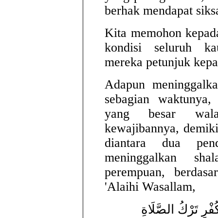
berhak mendapat siks
Kita memohon kepada
kondisi seluruh 
mereka petunjuk kepa
Adapun meninggalkan
sebagian waktunya,
yang besar wala
kewajibannya, demiki
diantara dua pen
meninggalkan sha
perempuan, berdasar
'Alaihi Wasallam,
ُفْرِ تَرْكُ الصَّلَاةِ