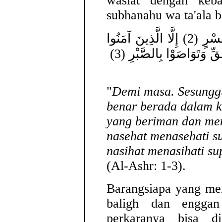
wasiat dengan keba
subhanahu wa ta'ala b
وَالْعَصْرِ (1) إِنَّ الْإِنْسَانَ لَفِي خُسْرٍ (2) إِلَّا الَّذِينَ آمَنُوا
ِّ وَتَوَاصَوْا بِالصَّبْرِ (3
"
Demi masa. Sesunggu
benar berada dalam k
yang beriman dan me
nasehat menasehati s
nasihat menasihati s
(Al-Ashr: 1-3).
Barangsiapa yang men
baligh dan engga
perkaranya bisa 