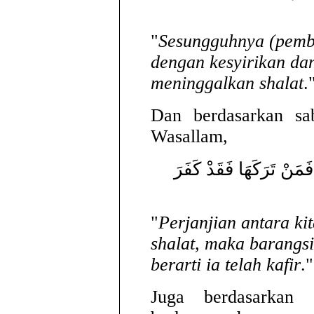
"
Sesungguhnya (pemba
dengan kesyirikan da
meninggalkan shalat
.
Dan berdasarkan sab
Wasallam,
، فَمَنْ تَرَكَهَا فَقَدْ كَفَرَ
"
Perjanjian antara k
shalat, maka barangs
berarti ia telah kafir
."
Juga berdasarkan h