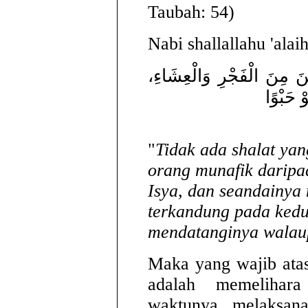
Taubah: 54)
Nabi shallallahu 'alai
ْنَ مِنَ الْفَجْرِ وَالْعِشَاءِ
وْ حَبْوًا
"
Tidak ada shalat yan
orang munafik daripa
Isya, dan seandainya
terkandung pada kedu
mendatanginya walau
Maka yang wajib ata
adalah memelihar
waktunya, melaksana