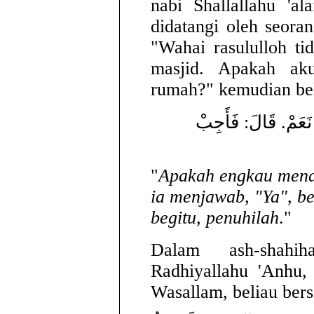
nabi Shallallahu 'a
didatangi oleh seorang
"Wahai rasululloh t
masjid. Apakah ak
rumah?" kemudian bel
نَعَمْ. قَالَ: فَأَجِبْ
"
Apakah engkau mende
ia menjawab, "Ya", be
begitu, penuhilah
."
Dalam ash-shahi
Radhiyallahu 'Anhu, 
Wasallam, beliau ber