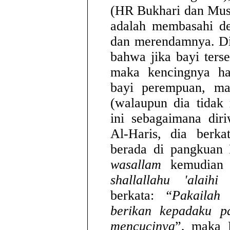
(HR Bukhari dan Muslim)
adalah membasahi de
dan merendamnya. Di k
bahwa jika bayi ter
maka kencingnya ha
bayi perempuan, ma
(walaupun dia tidak
ini sebagaimana dir
Al-Haris, dia berk
berada di pangkuan 
wasallam
kemudian d
shallallahu 'alaihi
berkata:
“Pakailah 
berikan kepadaku p
mencucinya
”, maka R