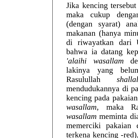
Jika kencing tersebut
maka cukup denga
(dengan syarat) an
makanan (hanya minum
di riwayatkan dari
bahwa ia datang ke
'alaihi wasallam
den
lakinya yang bel
Rasulullah
shall
mendudukannya di pan
kencing pada pakaian
wasallam
, maka Ra
wasallam
meminta dia
memerciki pakaian 
terkena kencing -red)