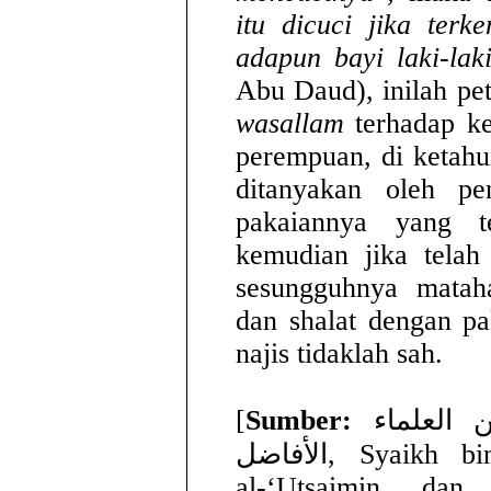
itu dicuci jika ter
adapun bayi laki-lak
Abu Daud), inilah pe
wasallam
terhadap ke
perempuan, di ketahu
ditanyakan oleh p
pakaiannya yang te
kemudian jika telah
sesungguhnya mataha
dan shalat dengan pa
najis tidaklah sah.
[
Sumber:
فتاوى إسلامية لمجموعة من العلماء
الأفاضل, Syaikh bin Baz, Syaikh Muhammad
al-‘Utsaimin dan