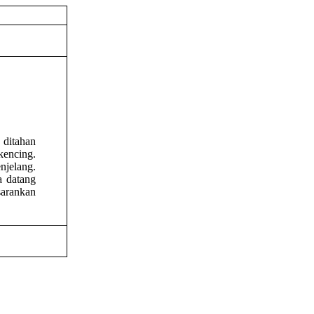
 ditahan
encing.
njelang.
a datang
sarankan