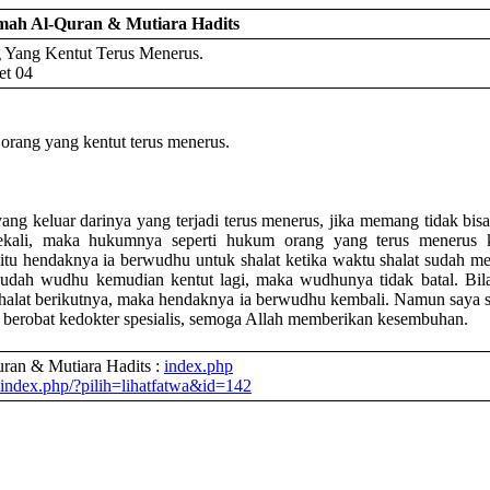
kmah Al-Quran & Mutiara Hadits
Yang Kentut Terus Menerus.
et 04
rang yang kentut terus menerus.
ang keluar darinya yang terjadi terus menerus, jika memang tidak bisa
ekali, maka hukumnya seperti hukum orang yang terus menerus k
itu hendaknya ia berwudhu untuk shalat ketika waktu shalat sudah me
sudah wudhu kemudian kentut lagi, maka wudhunya tidak batal. Bil
halat berikutnya, maka hendaknya ia berwudhu kembali. Namun saya 
a berobat kedokter spesialis, semoga Allah memberikan kesembuhan.
ran & Mutiara Hadits :
index.php
index.php/?pilih=lihatfatwa&id=142