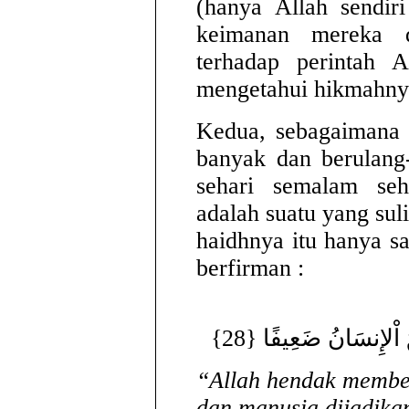
(hanya Allah sendir
keimanan mereka 
terhadap perintah A
mengetahui hikmahny
Kedua, sebagaimana k
banyak dan berulang-
sehari semalam se
adalah suatu yang sul
haidhnya itu hanya sa
berfirman :
 اْلإِنسَانُ ضَعِيفًا {28
“Allah hendak membe
dan manusia dijadikan