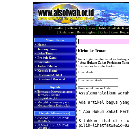
|
Konsultasi
|
Bulletin
|
Do'a
|
Fatwa
|
Hadits
|
Khutbah
|
Kisa
|
Dunia Islam
|
Berita Kegiatan
|
Kajian
|
Kaset
|
Kegiat
Menu Utama
·
Home
·
Tentang Kami
Kirim ke Teman
·
Buku Tamu
·
Produk Kami
Anda ingin memberitahukan tentang ar
·
Formulir
" Apa Hukum Zakat Perhiasan Yang
Silahkan isi formulir berikut :
·
Jadwal Shalat
·
Kontak Kami
Email Anda :
·
Download Artikel
·
Download Murattal
Email teman Anda :
Aqidah
Pesan untuk teman Anda :
·
Termasuk Kesyirikan atau
Termasuk Sarana
Kesyirikan (1)
·
Menghina Sesuatu yang
Mengandung Dzikrullah
Firqah (Aliran-aliran)
·
JAMAAH ISLAMIYAH
MESIR 5
·
JAMAAH ISLAMIYAH
MESIR 4