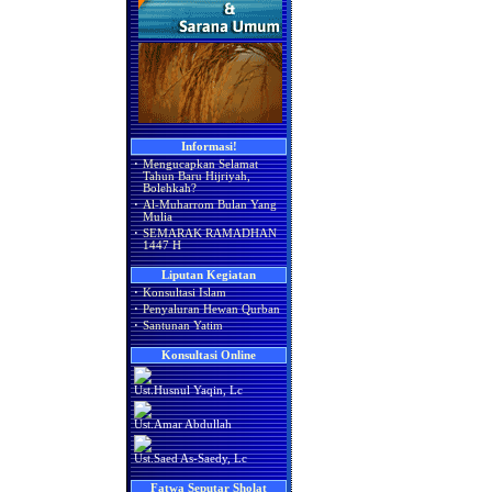
Informasi!
·
Mengucapkan Selamat
Tahun Baru Hijriyah,
Bolehkah?
·
Al-Muharrom Bulan Yang
Mulia
·
SEMARAK RAMADHAN
1447 H
Liputan Kegiatan
·
Konsultasi Islam
·
Penyaluran Hewan Qurban
·
Santunan Yatim
Konsultasi Online
Ust.Husnul Yaqin, Lc
Ust.Amar Abdullah
Ust.Saed As-Saedy, Lc
Fatwa Seputar Sholat