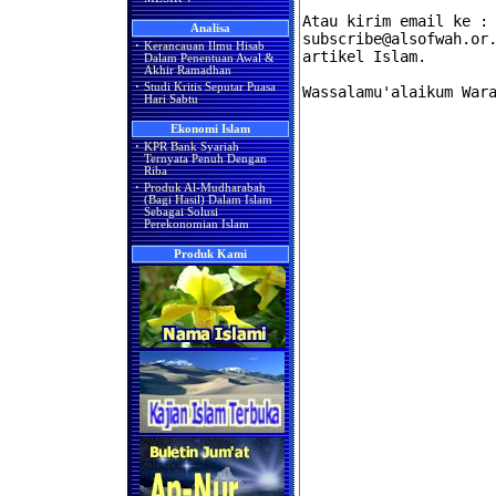
Analisa
·
Kerancauan Ilmu Hisab
Dalam Penentuan Awal &
Akhir Ramadhan
·
Studi Kritis Seputar Puasa
Hari Sabtu
Ekonomi Islam
·
KPR Bank Syariah
Ternyata Penuh Dengan
Riba
·
Produk Al-Mudharabah
(Bagi Hasil) Dalam Islam
Sebagai Solusi
Perekonomian Islam
Produk Kami