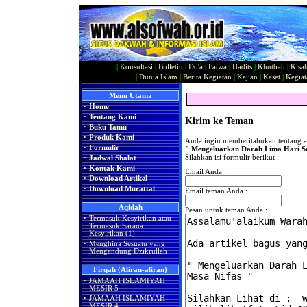
|
Konsultasi
|
Bulletin
|
Do'a
|
Fatwa
|
Hadits
|
Khutbah
|
Kisa
|
Dunia Islam
|
Berita Kegiatan
|
Kajian
|
Kaset
|
Kegiat
Menu Utama
·
Home
·
Tentang Kami
Kirim ke Teman
·
Buku Tamu
·
Produk Kami
Anda ingin memberitahukan tentang ar
·
Formulir
" Mengeluarkan Darah Lima Hari S
Silahkan isi formulir berikut :
·
Jadwal Shalat
·
Kontak Kami
Email Anda :
·
Download Artikel
·
Download Murattal
Email teman Anda :
Aqidah
Pesan untuk teman Anda :
·
Termasuk Kesyirikan atau
Termasuk Sarana
Kesyirikan (1)
·
Menghina Sesuatu yang
Mengandung Dzikrullah
Firqah (Aliran-aliran)
·
JAMAAH ISLAMIYAH
MESIR 5
·
JAMAAH ISLAMIYAH
MESIR 4