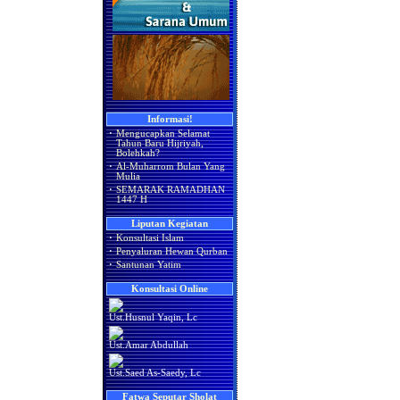
Informasi!
·
Mengucapkan Selamat
Tahun Baru Hijriyah,
Bolehkah?
·
Al-Muharrom Bulan Yang
Mulia
·
SEMARAK RAMADHAN
1447 H
Liputan Kegiatan
·
Konsultasi Islam
·
Penyaluran Hewan Qurban
·
Santunan Yatim
Konsultasi Online
Ust.Husnul Yaqin, Lc
Ust.Amar Abdullah
Ust.Saed As-Saedy, Lc
Fatwa Seputar Sholat