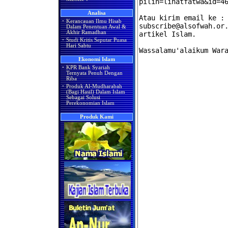
Analisa
·
Kerancauan Ilmu Hisab
Dalam Penentuan Awal &
Akhir Ramadhan
·
Studi Kritis Seputar Puasa
Hari Sabtu
Ekonomi Islam
·
KPR Bank Syariah
Ternyata Penuh Dengan
Riba
·
Produk Al-Mudharabah
(Bagi Hasil) Dalam Islam
Sebagai Solusi
Perekonomian Islam
Produk Kami