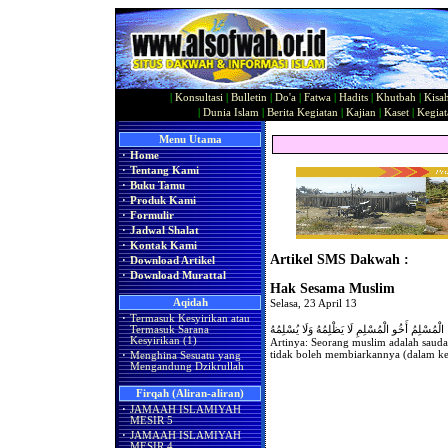
|
Konsultasi
|
Bulletin
|
Do'a
|
Fatwa
|
Hadits
|
Khutbah
|
Kisa
|
Dunia Islam
|
Berita Kegiatan
|
Kajian
|
Kaset
|
Kegiat
Menu Utama
·
Home
·
Tentang Kami
·
Buku Tamu
·
Produk Kami
·
Formulir
·
Jadwal Shalat
·
Kontak Kami
Artikel SMS Dakwah :
·
Download Artikel
·
Download Murattal
Hak Sesama Muslim
Aqidah
Selasa, 23 April 13
·
Termasuk Kesyirikan atau
الْمُسْلِمُ أَخُو الْمُسْلِمِ لَا يَظْلِمُهُ وَلَا يُسْلِمُهُ
Termasuk Sarana
Kesyirikan (1)
Artinya: Seorang muslim adalah sauda
tidak boleh membiarkannya (dalam k
·
Menghina Sesuatu yang
Mengandung Dzikrullah
Firqah (Aliran-aliran)
·
JAMAAH ISLAMIYAH
MESIR 5
·
JAMAAH ISLAMIYAH
MESIR 4