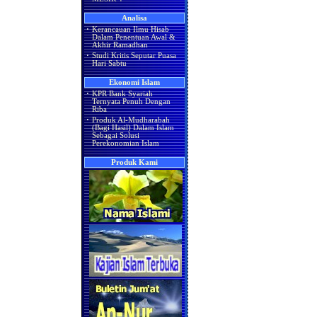
Analisa
·
Kerancauan Ilmu Hisab
Dalam Penentuan Awal &
Akhir Ramadhan
·
Studi Kritis Seputar Puasa
Hari Sabtu
Ekonomi Islam
·
KPR Bank Syariah
Ternyata Penuh Dengan
Riba
·
Produk Al-Mudharabah
(Bagi Hasil) Dalam Islam
Sebagai Solusi
Perekonomian Islam
Produk Kami