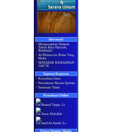
Informasi!
·
Mengucapkan Selamat
Tahun Baru Hijriyah,
Bolehkah?
·
Al-Muharrom Bulan Yang
Mulia
·
SEMARAK RAMADHAN
1447 H
Liputan Kegiatan
·
Konsultasi Islam
·
Penyaluran Hewan Qurban
·
Santunan Yatim
Konsultasi Online
Ust.Husnul Yaqin, Lc
Ust.Amar Abdullah
Ust.Saed As-Saedy, Lc
Fatwa Seputar Sholat