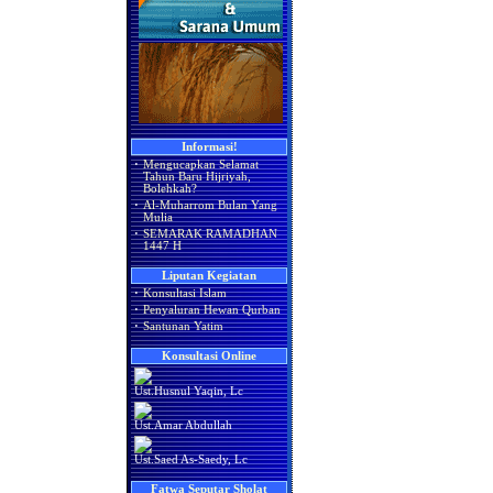
Informasi!
·
Mengucapkan Selamat
Tahun Baru Hijriyah,
Bolehkah?
·
Al-Muharrom Bulan Yang
Mulia
·
SEMARAK RAMADHAN
1447 H
Liputan Kegiatan
·
Konsultasi Islam
·
Penyaluran Hewan Qurban
·
Santunan Yatim
Konsultasi Online
Ust.Husnul Yaqin, Lc
Ust.Amar Abdullah
Ust.Saed As-Saedy, Lc
Fatwa Seputar Sholat