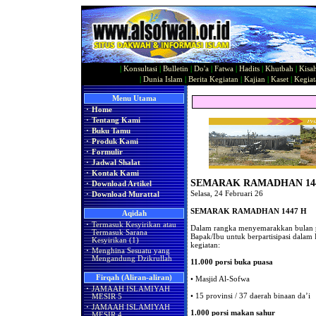
|
Konsultasi
|
Bulletin
|
Do'a
|
Fatwa
|
Hadits
|
Khutbah
|
Kisa
|
Dunia Islam
|
Berita Kegiatan
|
Kajian
|
Kaset
|
Kegiat
Menu Utama
·
Home
·
Tentang Kami
·
Buku Tamu
·
Produk Kami
·
Formulir
·
Jadwal Shalat
·
Kontak Kami
SEMARAK RAMADHAN 14
·
Download Artikel
Selasa, 24 Februari 26
·
Download Murattal
SEMARAK RAMADHAN 1447 H
Aqidah
·
Termasuk Kesyirikan atau
Dalam rangka menyemarakkan bulan 
Termasuk Sarana
Bapak/Ibu untuk berpartisipasi dal
Kesyirikan (1)
kegiatan:
·
Menghina Sesuatu yang
Mengandung Dzikrullah
11.000 porsi buka puasa
Firqah (Aliran-aliran)
• Masjid Al-Sofwa
·
JAMAAH ISLAMIYAH
• 15 provinsi / 37 daerah binaan da’i
MESIR 5
·
JAMAAH ISLAMIYAH
1.000 porsi makan sahur
MESIR 4