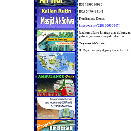
BSI 7999090995
BCA 5470494141
Konfirmasi:⁣ Donasi
https://wa.me/6281806008474
Jazakumullahu khairan atas dukungan
pahalanya terus mengalir. Aamiin
Yayasan Al-Sofwa
Jl. Raya Lenteng Agung Barat No. 35, 