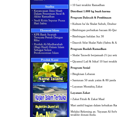
• 10 hari terakhir Ramadhan
Analisa
·
Kerancauan Ilmu Hisab
Distribusi 1.000 kg buah kurma
Dalam Penentuan Awal &
Akhir Ramadhan
Program Dakwah & Pembinaan
·
Studi Kritis Seputar Puasa
Hari Sabtu
• Kultum ba’da Shalat Subuh, Dzuhur
• Bimbingan perbaikan bacaan Al-Qur
Ekonomi Islam
·
KPR Bank Syariah
• Bimbingan hafalan Juz 30
Ternyata Penuh Dengan
Riba
• Dauroh Sifat Shalat Nabi (Sabtu & 
·
Produk Al-Mudharabah
(Bagi Hasil) Dalam Islam
Program Ibadah Ramadhan
Sebagai Solusi
Perekonomian Islam
• Shalat Tarawih berjamaah (½ juz seti
Produk Kami
• Qiyamul Lail & Itikaf 10 hari terakh
Program Sosial
• Bingkisan Lebaran
• Santunan 50 anak yatim & 80 janda
• Layanan Mustahiq Zakat
Layanan Zakat
• Zakat Fitrah & Zakat Maal
Mari ambil bagian dalam kebaikan R
Melalui Rekening an. Yayasan Al-So
terakhir donasi Anda.