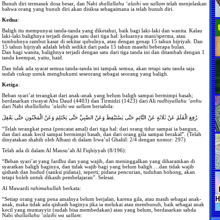
Bunuh diri termasuk dosa besar, dan Nabi
shallallahu ‘alaihi wa sallam
telah menjelaskan
bahwa orang yang bunuh diri akan disiksa sebagaimana ia telah bunuh diri.
Kedua
:
Baligh itu mempunyai tanda-tanda yang diketahui, baik bagi laki-laki dan wanita. Kalau
laki-laki balighnya terjadi dengan satu dari tiga hal: keluarnya mani/sperma, atau
tumbuhnya rambut kasar di sekitar qubulnya, atau dengan genap 15 tahun hijriyah. Dan
15 tahun hijriyah adalah lebih sedikit dari pada 15 tahun masehi beberapa bulan.
Dan bagi wanita, balighnya terjadi dengan satu dari tiga tanda ini dan ditambah dengan 1
tanda keempat, yaitu; haid.
Dan tidak ada syarat semua tanda-tanda ini tampak semua, akan tetapi satu tanda saja
sudah cukup untuk menghukumi seseorang sebagai seorang yang baligh.
Ketiga
:
Beban syari’at terangkat dari anak-anak yang belum baligh sampai bermimpi basah;
berdasarkan riwayat Abu Daud (4403) dan Tirmidzi (1423) dari Ali
radhiyallahu ‘anhu
dari Nabi
shallallahu ‘alaihi wa sallam
bersabda:
رُفِعَ الْقَلَمُ عَنْ ثَلَاثَةٍ عَنْ النَّائِمِ حَتَّى يَسْتَيْقِظَ وَعَنْ الصَّبِيِّ حَتَّى يَحْتَلِمَ وَعَنْ الْمَجْنُونِ حَتَّى يَعْقِلَ.
“Telah terangkat pena (pencatat amal) dari tiga hal: dari orang tidur sampai ia bangun,
dan dari anak kecil sampai bermimpi basah, dan dari orang gila sampai berakal”. (Telah
dinyatakan shahih oleh Albani di dalam Irwa’ul Ghaliil: 2/4 dengan nomor: 297)
Telah ada di dalam Al Mausu’ah Al Fiqhiyyah (8/196):
“Beban syari’at yang fardhu dan yang wajib, dan meninggalkan yang diharamkan di
syaratkan baligh baginya, dan tidak wajib bagi yang belum baligh….dan tidak wajib
qishash dan hudud (sanksi pidana), seperti; pidana pencurian, tuduhan bohong, akan
tetapi boleh untuk dikasih pembelajaran”. Selesai.
Al Mawardi
rahimahullah
berkata:
“Setiap orang yang pena amalnya belum berjalan, karena gila, atau masih sebagai anak-
anak, maka tidak ada qishash baginya jika ia melukai atau membunuh, baik sebagai anak
kecil yang mumayyiz (sudah bisa membedakan) atau yang belum, berdasarkan sabda
Nabi
shallallahu ‘alaihi wa sallam
: