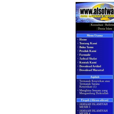
|
Konsultasi
|
Bulleti
|
Dunia Islam
Menu Utama
·
Home
·
Tentang Kami
·
Buku Tamu
·
Produk Kami
·
Formulir
·
Jadwal Shalat
·
Kontak Kami
·
Download Artikel
·
Download Murattal
Aqidah
·
Termasuk Kesyirikan atau
Termasuk Sarana
Kesyirikan (1)
·
Menghina Sesuatu yang
Mengandung Dzikrullah
Firqah (Aliran-aliran)
·
JAMAAH ISLAMIYAH
MESIR 5
·
JAMAAH ISLAMIYAH
MESIR 4