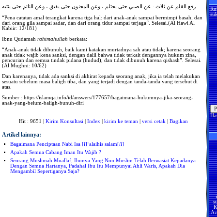
رفع القلم عن ثلاث : عن الصبي حتى يحتلم ، وعن المجنون حتى يفيق ، وعن النائم حتى ينتبه
Ru
suk
“Pena catatan amal terangkat karena tiga hal: dari anak-anak sampai bermimpi basah, dan
dari orang gila sampai sadar, dan dari orang tidur sampai terjaga”. Selesai.(Al Hawi Al
Kabiir: 12/181)
Ibnu Qudamah
rahimahullah
berkata:
“Anak-anak tidak dibunuh, baik kami katakan murtadnya sah atau tidak; karena seorang
anak tidak wajib kena sanksi, dengan dalil bahwa tidak terkait dengannya hukum zina,
pencurian dan semua tindak pidana (hudud), dan tidak dibunuh karena qishash”. Selesai.
(Al Mughni: 10/62)
Dan karenanya, tidak ada sanksi di akhirat kepada seorang anak, jika ia telah melakukan
sesuatu sebelum masa baligh tiba, dan yang terjadi dengan tanda-tanda yang tersebut di
atas.
Sumber : https://islamqa.info/id/answers/177657/bagaimana-hukumnya-jika-seorang-
anak-yang-belum-baligh-bunuh-diri
Ha
Hit : 9651 |
Kirim Konsultasi
|
Index
|
kirim ke teman
|
versi cetak
|
Bagikan
Artikel lainnya:
Bagaimana Penciptaan Nabi Isa [i]‘alaihis salam[/i]
Apakah Semua Cabang Iman Itu Wajib ?
Seorang Muslimah Muallaf, Ibunya Yang Non Muslim Telah Berwasiat Kepadanya
Dengan Semua Hartanya, Padahal Ibu Itu Mempunyai Ahli Waris, Apakah Dia
Mengambil Sepertiganya Saja?
s
K
Az
U