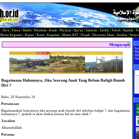
n
|
Do'a
|
Fatwa
|
Hadits
|
Khutbah
|
Kisah
|
Mu'jizat
|
Qur'an
|
Sakinah
|
Tarikh
|
Tokoh
|
Aqidah
|
Fi
|
Berita Kegiatan
|
Kajian
|
Kaset
|
Kegiatan
|
Materi KIT
|
Firqah
|
Ekonomi Islam
|
Analisa
|
Seny
Mengucapkan Sela
Ju
Hi
Hit
On
Bagaimana Hukumnya, Jika Seorang Anak Yang Belum Baligh Bunuh
Diri ?
Rabu, 20 Nopember 24
Pertanyaan
Bagaimanakah hukumnya jika seorang anak bunuh diri sebelum baligh ?, dan bagaimana
balasannya ?, apakah ia akan disiksa karena hal ini atau tidak ?
Jawaban
Alhamdulillah.
Pertama
: