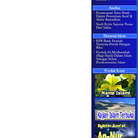
Analisa
·
Kerancauan Ilmu Hisab
Dalam Penentuan Awal &
Akhir Ramadhan
·
Studi Kritis Seputar Puasa
Hari Sabtu
Ekonomi Islam
·
KPR Bank Syariah
Ternyata Penuh Dengan
Riba
·
Produk Al-Mudharabah
(Bagi Hasil) Dalam Islam
Sebagai Solusi
Perekonomian Islam
Produk Kami