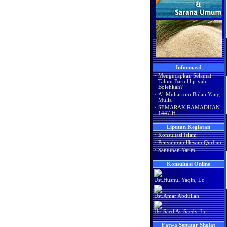
Informasi!
·
Mengucapkan Selamat
Tahun Baru Hijriyah,
Bolehkah?
·
Al-Muharrom Bulan Yang
Mulia
·
SEMARAK RAMADHAN
1447 H
Liputan Kegiatan
·
Konsultasi Islam
·
Penyaluran Hewan Qurban
·
Santunan Yatim
Konsultasi Online
Ust.Husnul Yaqin, Lc
Ust.Amar Abdullah
Ust.Saed As-Saedy, Lc
Fatwa Seputar Sholat