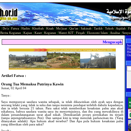
n
|
Do'a
|
Fatwa
|
Hadits
|
Khutbah
|
Kisah
|
Mu'jizat
|
Qur'an
|
Sakinah
|
Tarikh
|
Tokoh
|
Aqidah
|
Fi
|
Berita Kegiatan
|
Kajian
|
Kaset
|
Kegiatan
|
Materi KIT
|
Firqah
|
Ekonomi Islam
|
Analisa
|
Seny
Mengucapkan Sela
Ju
Hi
Hit
On
Artikel Fatwa :
Orang Tua Memaksa Putrinya Kawin
Jumat, 02 April 04
Tanya :
Saya mempunyai saudara wanita sebapak, ia telah dikawinkan oleh ayah saya dengan
seorang lelaki yang tidak ia suka dan tanpa meminta pendapat terlebih dahulu kepadanya,
dan ia telah berusia 21 tahun. Para saksi telah memberikan kesaksian palsu atas akad
nikahnya, bahwa saudara wanita saya itu menyetujuinya, dan ibu yang mewakilinya di
dalam penandatanganan surat akad nikah. Demikianlah proses pernikahan itu terjadi
(tanpa sepengetahuannya. Pen). Dan sampai kini ia tetap menolak parkawinan itu. (Yang
ditanyakan adalah): Apa hukum akad tersebut? Dan Apa pula hukum kesaksian palsu
yang diberikan oleh para saksi?
Jawab :