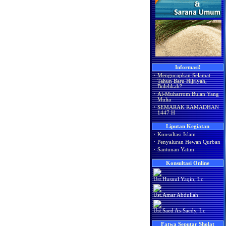
Informasi!
·
Mengucapkan Selamat
Tahun Baru Hijriyah,
Bolehkah?
·
Al-Muharrom Bulan Yang
Mulia
·
SEMARAK RAMADHAN
1447 H
Liputan Kegiatan
·
Konsultasi Islam
·
Penyaluran Hewan Qurban
·
Santunan Yatim
Konsultasi Online
Ust.Husnul Yaqin, Lc
Ust.Amar Abdullah
Ust.Saed As-Saedy, Lc
Fatwa Seputar Sholat