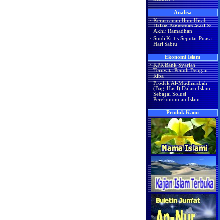
Analisa
·
Kerancauan Ilmu Hisab
Dalam Penentuan Awal &
Akhir Ramadhan
·
Studi Kritis Seputar Puasa
Hari Sabtu
Ekonomi Islam
·
KPR Bank Syariah
Ternyata Penuh Dengan
Riba
·
Produk Al-Mudharabah
(Bagi Hasil) Dalam Islam
Sebagai Solusi
Perekonomian Islam
Produk Kami