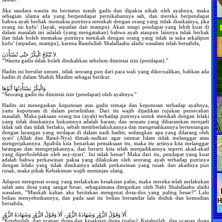
Jika saudara wanita itu berstatus masih gadis dan dipaksa nikah oleh ayahnya, maka
sebagian ulama ada yang berpendapat pernikahannya sah, dan mereka berpendapat
bahwa ayah berhak memaksa putrinya menikah dengan orang yang tidak disukainya, jika
orang itu kufu’ (layak, sepadan dan mampu). Akan tetapi pendapat yang lebih kuat di
dalam masalah ini adalah (yang mengatakan) bahwa ayah ataupun lainnya tidak berhak
dan tidak boleh memaksa putrinya menikah dengan orang yang tidak ia suka sekalipun
kufu’ (sepadan, mampu), karena Rasulullah Shalallaahu alaihi wasalam telah bersabda,
لاَ تُنْكَحُ الْبِكْرُ حَتَّى تُسْتَأْذَنَ.
“Wanita gadis tidak boleh dinikahkan sebelum dimintai izin (pendapat).”
Hadits ini bersifat umum, tidak seorang pun dari para wali yang dikecualikan, bahkan ada
hadits di dalam Shahih Muslim sebagai berikut:
وَالْبِكْرُ يَسْتَأْذِنُهَا أَبُوْهَا.
“Seorang gadis itu dimintai izin (pendapat) oleh ayahnya.”
Hadits ini menegaskan keputusan atas gadis remaja dan keputusan terhadap ayahnya,
yaitu keputusan di dalam perselisihan. Dari itu wajib dijadikan rujukan pemecahan
masalah. Maka paksaan orang tua (ayah) terhadap putrinya untuk menikah dengan lelaki
yang tidak disukainya hukumnya adalah haram; dan sesuatu yang diharamkan menjadi
tidak sah dan tidak berlaku, sebab memberlakukannya dan mengesahkannya bertentangan
dengan larangan yang terdapat di dalam nash hadits, sedangkan apa yang dilarang oleh
syari’ (Allah dan Rasul-Nya) dimak-sudkan agar ummat Islam tidak melanggar atau
mengerjakannya. Apabila kita benarkan pemaksaan itu, maka itu artinya kita melanggar
larangan dan mengerjakannya, dan berarti kita telah menjadikannya seperti akad-akad
yang diperbolehkan oleh asy-syari’. Ini tidak benar! Maka dari itu, pendapat yang kuat
adalah bahwa perkawinan paksa yang dilakukan oleh seorang ayah terhadap putrinya
dengan lelaki yang tidak disukainya adalah perkawinan yang rusak dan akadnya pun
rusak, maka pihak Kehakiman wajib meninjau ulang.
Adapun mengenai orang yang melakukan kesaksian palsu, maka mereka telah melakukan
salah satu dosa yang sangat besar, sebagaimana ditegaskan oleh Nabi Shalallaahu alaihi
wasalam, “Maukah kalian aku beritakan mengenai dosa-dos yang paling besar?” Lalu
beliau menyebutkannya, dan pada saat itu beliau bersandar lalu duduk dan kemudian
bersabda,
أَلاَ وَقَوْلُ الزُّوْرِ وَشَهَادَةُ الزُّوْرِ، أَلاَ وَقَوْلُ الزُّوْرِ وَشَهَادَةُ الزُّوْرِ.
“Ketahuilah, dan ucapan dusta dan kesaksian dusta (palsu); Ketahuilah, dan ucapan dusta