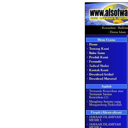
|
Konsultasi
|
Bulleti
|
Dunia Islam
Menu Utama
·
Home
·
Tentang Kami
·
Buku Tamu
·
Produk Kami
·
Formulir
·
Jadwal Shalat
·
Kontak Kami
·
Download Artikel
·
Download Murattal
Aqidah
·
Termasuk Kesyirikan atau
Termasuk Sarana
Kesyirikan (1)
·
Menghina Sesuatu yang
Mengandung Dzikrullah
Firqah (Aliran-aliran)
·
JAMAAH ISLAMIYAH
MESIR 5
·
JAMAAH ISLAMIYAH
MESIR 4