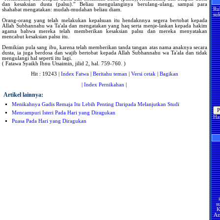
dan kesaksian dusta (palsu).” Beliau mengulanginya berulang-ulang, sampai para
Ru
shahabat mengatakan: mudah-mudahan beliau diam.
suk
Orang-orang yang telah melakukan kepalsuan itu hendaknnya segera bertobat kepada
Allah Subhannahu wa Ta'ala dan mengatakan yang haq serta menje-laskan kepada hakim
agama bahwa mereka telah memberikan kesaksian palsu dan mereka menyatakan
mencabut kesaksian palsu itu.
Demikian pula sang ibu, karena telah memberikan tanda tangan atas nama anaknya secara
dusta, ia juga berdosa dan wajib bertobat kepada Allah Subhannahu wa Ta'ala dan tidak
mengulangi hal seperti itu lagi.
( Fatawa Syaikh Ibnu Utsaimin, jilid 2, hal. 759-760. )
Hit : 19243 |
Index Fatwa
|
Beritahu teman
|
Versi cetak
|
Bagikan
|
Index Pernikahan
|
Artikel lainnya:
Menikahnya Gadis Remaja Itu Lebih Penting Daripada Melanjutkan Studi
Mencampuri Isteri Pada Hari yang Diragukan
Ha
Puasa Pada Hari yang Diragukan
s
K
Az
U