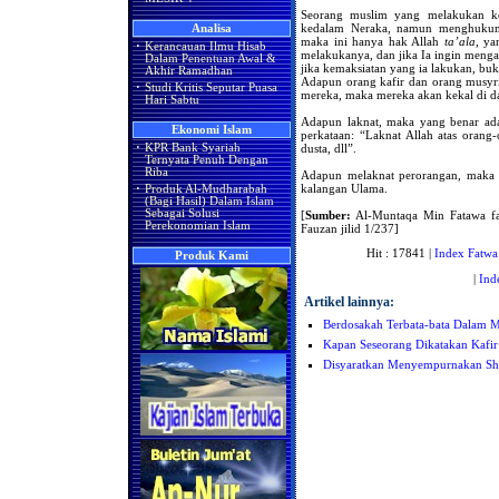
Seorang muslim yang melakukan ke
kedalam Neraka, namun menghukumi
Analisa
maka ini hanya hak Allah
ta’ala
, ya
·
Kerancauan Ilmu Hisab
melakukanya, dan jika Ia ingin men
Dalam Penentuan Awal &
jika kemaksiatan yang ia lakukan, bu
Akhir Ramadhan
Adapun orang kafir dan orang musyrik
·
Studi Kritis Seputar Puasa
mereka, maka mereka akan kekal di d
Hari Sabtu
Adapun laknat, maka yang benar ada
Ekonomi Islam
perkataan: “Laknat Allah atas orang
dusta, dll”.
·
KPR Bank Syariah
Ternyata Penuh Dengan
Riba
Adapun melaknat perorangan, maka pa
kalangan Ulama.
·
Produk Al-Mudharabah
(Bagi Hasil) Dalam Islam
Sebagai Solusi
[
Sumber:
Al-Muntaqa Min Fatawa fad
Perekonomian Islam
Fauzan jilid 1/237]
Hit : 17841 |
Index Fatwa
Produk Kami
|
Ind
Artikel lainnya:
Berdosakah Terbata-bata Dalam 
Kapan Seseorang Dikatakan Kafir
Disyaratkan Menyempurnakan Sha