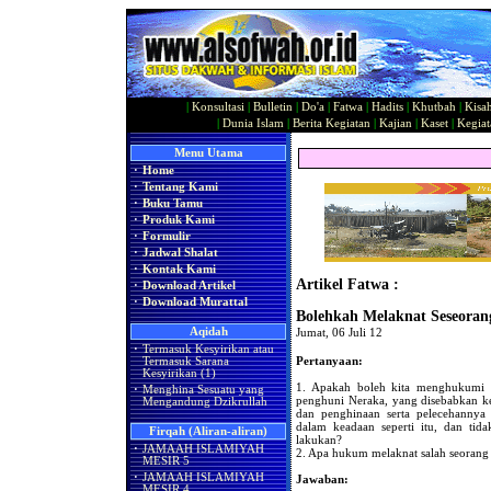
|
Konsultasi
|
Bulletin
|
Do'a
|
Fatwa
|
Hadits
|
Khutbah
|
Kisa
|
Dunia Islam
|
Berita Kegiatan
|
Kajian
|
Kaset
|
Kegiat
Menu Utama
·
Home
·
Tentang Kami
·
Buku Tamu
·
Produk Kami
·
Formulir
·
Jadwal Shalat
·
Kontak Kami
Artikel Fatwa :
·
Download Artikel
·
Download Murattal
Bolehkah Melaknat Seseora
Aqidah
Jumat, 06 Juli 12
·
Termasuk Kesyirikan atau
Pertanyaan:
Termasuk Sarana
Kesyirikan (1)
1. Apakah boleh kita menghukumi 
·
Menghina Sesuatu yang
penghuni Neraka, yang disebabkan 
Mengandung Dzikrullah
dan penghinaan serta pelecehannya 
dalam keadaan seperti itu, dan tid
Firqah (Aliran-aliran)
lakukan?
·
JAMAAH ISLAMIYAH
2. Apa hukum melaknat salah seorang 
MESIR 5
·
JAMAAH ISLAMIYAH
Jawaban:
MESIR 4