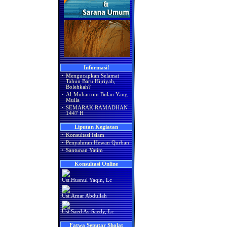
Informasi!
·
Mengucapkan Selamat
Tahun Baru Hijriyah,
Bolehkah?
·
Al-Muharrom Bulan Yang
Mulia
·
SEMARAK RAMADHAN
1447 H
Liputan Kegiatan
·
Konsultasi Islam
·
Penyaluran Hewan Qurban
·
Santunan Yatim
Konsultasi Online
Ust.Husnul Yaqin, Lc
Ust.Amar Abdullah
Ust.Saed As-Saedy, Lc
Fatwa Seputar Sholat